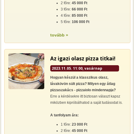
2 főre:
45 000 Ft
3 főre:
66 000 Ft
4 főre:
85 000 Ft
5 főre:
106 000 Ft
tovább »
Az igazi olasz pizza titkai!
2023.11.05. 11:00, vasárnap
Hogyan készül a klasszikus olasz,
lávakövön sült pizza? Milyen egy átlag
pizzaszakács - pizzaiolo mindennapja?
Erre a kérdésekre itt biztosan választ kapsz
miközben kipróbálhatod a saját tudásodat is.
A tanfolyam ára:
1 főre:
23 000 Ft
2 főre:
45 000 Ft