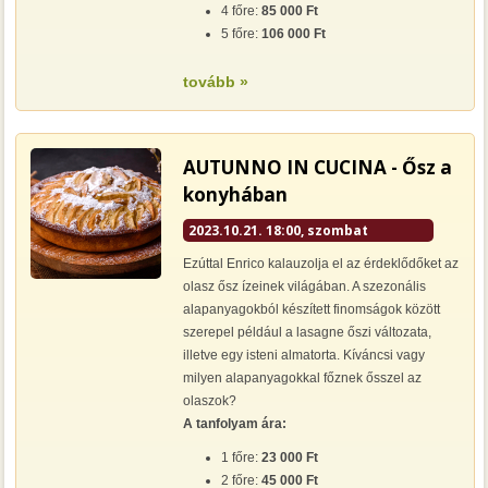
4 főre:
85 000 Ft
5 főre:
106 000 Ft
tovább »
AUTUNNO IN CUCINA - Ősz a
konyhában
2023.10.21. 18:00, szombat
Ezúttal Enrico kalauzolja el az érdeklődőket az
olasz ősz ízeinek világában. A szezonális
alapanyagokból készített finomságok között
szerepel például a lasagne őszi változata,
illetve egy isteni almatorta. Kíváncsi vagy
milyen alapanyagokkal főznek ősszel az
olaszok?
A tanfolyam ára:
1 főre:
23 000 Ft
2 főre:
45 000 Ft