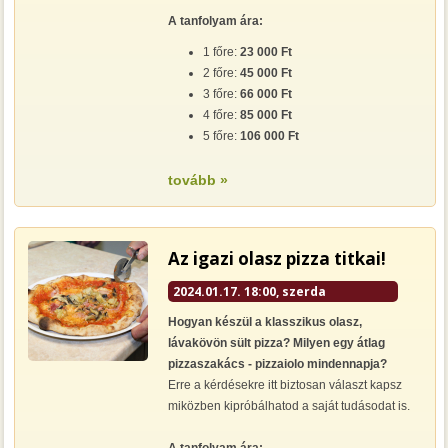
A tanfolyam ára:
1 főre:
23 000 Ft
2 főre:
45 000 Ft
3 főre:
66 000 Ft
4 főre:
85 000 Ft
5 főre:
106 000 Ft
tovább »
Az igazi olasz pizza titkai!
2024.01.17. 18:00, szerda
Hogyan készül a klasszikus olasz,
lávakövön sült pizza? Milyen egy átlag
pizzaszakács - pizzaiolo mindennapja?
Erre a kérdésekre itt biztosan választ kapsz
miközben kipróbálhatod a saját tudásodat is.