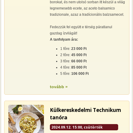
borokat, és nem utolsó sorban itt készül a világ
legnemesebb ecete, az aceto balsamico
tradizionale, azaz a tradícionális balzsamecet.
Fedezzük fel együtt e térség páratlanul
gazdag ízvilágát!
A tanfolyam ára:
1 főre:
23 000 Ft
2 főre:
45 000 Ft
3 főre:
66 000 Ft
4 főre:
85 000 Ft
5 főre:
106 000 Ft
tovább »
Külkereskedelmi Technikum
tanóra
2024.09.12. 15:00, csütörtök