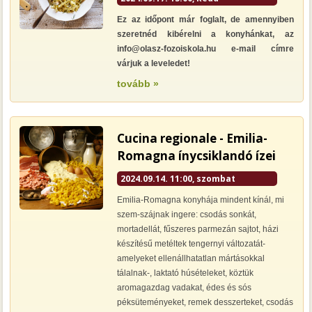
Ez az időpont már foglalt, de amennyiben
szeretnéd kibérelni a konyhánkat, az
info@olasz-fozoiskola.hu e-mail címre
várjuk a leveledet!
tovább »
Cucina regionale - Emilia-
Romagna ínycsiklandó ízei
2024.09.14. 11:00, szombat
Emilia-Romagna konyhája mindent kínál, mi
szem-szájnak ingere: csodás sonkát,
mortadellát, fűszeres parmezán sajtot, házi
készítésű metéltek tengernyi változatát-
amelyeket ellenállhatatlan mártásokkal
tálalnak-, laktató húsételeket, köztük
aromagazdag vadakat, édes és sós
péksüteményeket, remek desszerteket, csodás