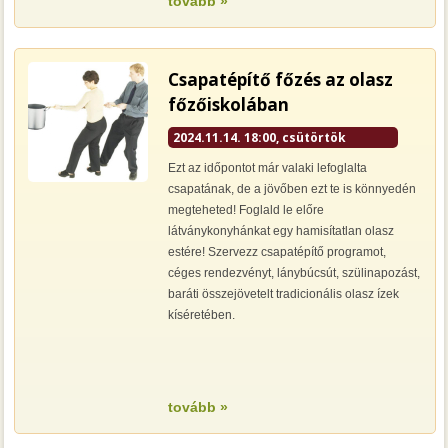
tovább »
Csapatépítő főzés az olasz
főzőiskolában
2024.11.14. 18:00, csütörtök
Ezt az időpontot már valaki lefoglalta
csapatának, de a jövőben ezt te is könnyedén
megteheted! Foglald le előre
látványkonyhánkat egy hamisítatlan olasz
estére! Szervezz csapatépítő programot,
céges rendezvényt, lánybúcsút, szülinapozást,
baráti összejövetelt tradicionális olasz ízek
kíséretében.
tovább »