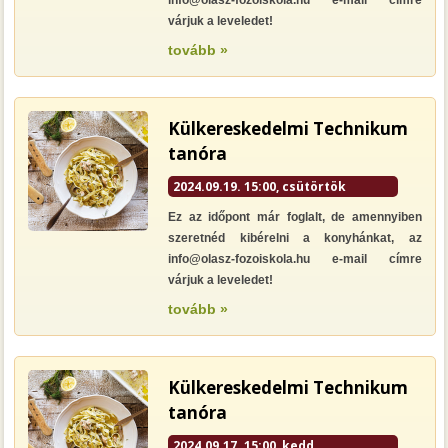
info@olasz-fozoiskola.hu e-mail címre
várjuk a leveledet!
tovább »
Külkereskedelmi Technikum
tanóra
2024.09.19. 15:00, csütörtök
Ez az időpont már foglalt, de amennyiben
szeretnéd kibérelni a konyhánkat, az
info@olasz-fozoiskola.hu e-mail címre
várjuk a leveledet!
tovább »
Külkereskedelmi Technikum
tanóra
2024.09.17. 15:00, kedd