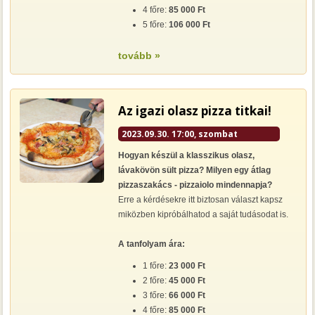
4 főre:
85 000 Ft
5 főre:
106 000 Ft
tovább »
Az igazi olasz pizza titkai!
2023.09.30. 17:00, szombat
Hogyan készül a klasszikus olasz,
lávakövön sült pizza? Milyen egy átlag
pizzaszakács - pizzaiolo mindennapja?
Erre a kérdésekre itt biztosan választ kapsz
miközben kipróbálhatod a saját tudásodat is.
A tanfolyam ára:
1 főre:
23 000 Ft
2 főre:
45 000 Ft
3 főre:
66 000 Ft
4 főre:
85 000 Ft