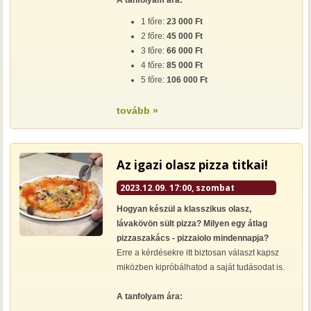
A tanfolyam ára:
1 főre:
23 000 Ft
2 főre:
45 000 Ft
3 főre:
66 000 Ft
4 főre:
85 000 Ft
5 főre:
106 000 Ft
tovább »
Az igazi olasz pizza titkai!
2023.12.09. 17:00, szombat
Hogyan készül a klasszikus olasz,
lávakövön sült pizza? Milyen egy átlag
pizzaszakács - pizzaiolo mindennapja?
Erre a kérdésekre itt biztosan választ kapsz
miközben kipróbálhatod a saját tudásodat is.
A tanfolyam ára: