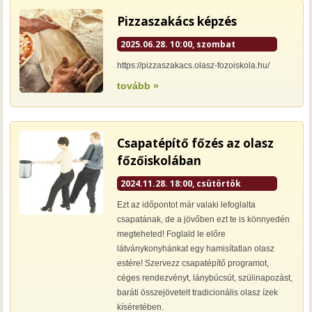
Pizzaszakács képzés
2025.06.28. 10:00, szombat
https://pizzaszakacs.olasz-fozoiskola.hu/
tovább »
Csapatépítő főzés az olasz
főzőiskolában
2024.11.28. 18:00, csütörtök
Ezt az időpontot már valaki lefoglalta
csapatának, de a jövőben ezt te is könnyedén
megteheted! Foglald le előre
látványkonyhánkat egy hamisítatlan olasz
estére! Szervezz csapatépítő programot,
céges rendezvényt, lánybúcsút, szülinapozást,
baráti összejövetelt tradicionális olasz ízek
kíséretében.