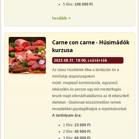
5 főre:
106 000 Ft
tovább »
Carne con carne - Húsimádók
kurzusa
2023.08.31. 18:00, csütörtök
Az olasz húsételek titka a fantázián és a
minőségi alapanyagokon
múlik: meglepő kombinációk, egyszerű
elkészítés és persze egy két mesterfogás
teszik majd ellenállhatatlanná az itt elkészített
ételeket - Giulionak köszönhetően remek
receptekkel gazdagíthatjuk a repertoárunkat.
A tanfolyam ára:
1 főre:
23 000 Ft
2 főre:
45 000 Ft
3 főre:
66 000 Ft