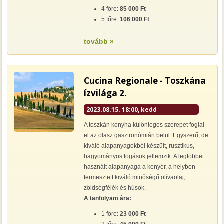
4 főre:
85 000 Ft
5 főre:
106 000 Ft
tovább »
Cucina Regionale - Toszkána
ízvilága 2.
2023.08.15. 18:00, kedd
A toszkán konyha különleges szerepet foglal
el az olasz gasztronómián belül. Egyszerű, de
kiváló alapanyagokból készült, rusztikus,
hagyományos fogások jellemzik. A legtöbbet
használt alapanyaga a kenyér, a helyben
termesztett kiváló minőségű olívaolaj,
zöldségfélék és húsok.
A tanfolyam ára:
1 főre:
23 000 Ft