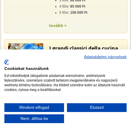
3 főre:
66 000 Ft
4 főre:
85 000 Ft
5 főre:
106 000 Ft
tovább »
I grandi classici della cucina
italiana - A nagy olasz
Adatvédelmi irányelvek
klasszikusok
Cookiekat használunk
2023.08.10. 18:00, kedd
Ezt elküldhetjük látogatóink adatainak elemzésére, webhelyünk
fejlesztésére, személyre szabott tartalom megjelenítésére és nagyszerű
Az idénynek megfelelő, autentikus olasz
webhely-élmény biztosítására. Ha többet szeretne tudni az általunk használt
finomságok.
cookies, nyissa meg a beállításokat.
Az olasz konyha fogásai között nem egy-két,
hanem több ezer (!) olyan, egyszerűen
elkészíthető étel van, mely egy kis olasz
Mindent elfogad
Elutasít
rafinériával könnyen a kedvenc ételünkké/a
Nem, állítsa be
család kedvenc fogásává válhat.
Csatlakozzatok a programhoz és lessetek el
minden konyhai titkot séfünktől!