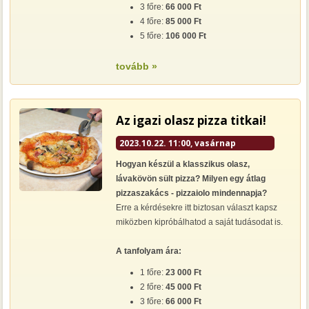
3 főre:
66 000 Ft
4 főre:
85 000 Ft
5 főre:
106 000 Ft
tovább »
Az igazi olasz pizza titkai!
2023.10.22. 11:00, vasárnap
Hogyan készül a klasszikus olasz,
lávakövön sült pizza? Milyen egy átlag
pizzaszakács - pizzaiolo mindennapja?
Erre a kérdésekre itt biztosan választ kapsz
miközben kipróbálhatod a saját tudásodat is.
A tanfolyam ára:
1 főre:
23 000 Ft
2 főre:
45 000 Ft
3 főre:
66 000 Ft