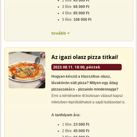
2 főre:
45 000 Ft
3 főre:
66 000 Ft
4 főre:
85 000 Ft
5 főre:
106 000 Ft
tovább »
Az igazi olasz pizza titkai!
2023.08.11. 18:00, péntek
Hogyan készül a klasszikus olasz,
lávakövön sült pizza? Milyen egy átlag
pizzaszakács - pizzaiolo mindennapja?
Erre a kérdésekre itt biztosan választ kapsz
miközben kipróbálhatod a saját tudásodat is.
A tanfolyam ára:
1 főre:
23 000 Ft
2 főre:
45 000 Ft