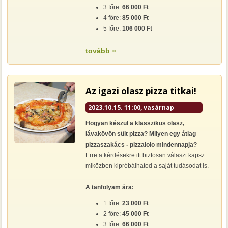
3 főre:
66 000 Ft
4 főre:
85 000 Ft
5 főre:
106 000 Ft
tovább »
Az igazi olasz pizza titkai!
2023.10.15. 11:00, vasárnap
Hogyan készül a klasszikus olasz,
lávakövön sült pizza? Milyen egy átlag
pizzaszakács - pizzaiolo mindennapja?
Erre a kérdésekre itt biztosan választ kapsz
miközben kipróbálhatod a saját tudásodat is.
A tanfolyam ára:
1 főre:
23 000 Ft
2 főre:
45 000 Ft
3 főre:
66 000 Ft