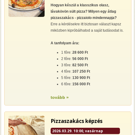
Hogyan készül a klasszikus olasz,
lávakövön sült pizza? Milyen egy átlag
pizzaszakács - pizzaiolo mindennapja?
Erre a kérdésekre itt biztosan választ kapsz
miközben kipróbálhatod a saját tudásodat is.
A tanfolyam ára:
1 főre:
28 600 Ft
2 főre:
56 000 Ft
3 főre:
82 500 Ft
4 főre:
107 250 Ft
5 főre:
130 900 Ft
6 főre:
156 000 Ft
tovább »
Pizzaszakács képzés
2026.03.29. 10:00, vasárnap