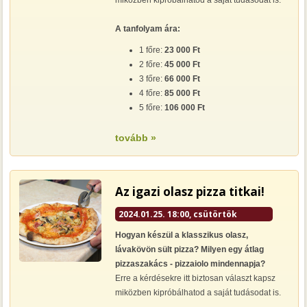
miközben kipróbálhatod a saját tudásodat is.
A tanfolyam ára:
1 főre:
23 000 Ft
2 főre:
45 000 Ft
3 főre:
66 000 Ft
4 főre:
85 000 Ft
5 főre:
106 000 Ft
tovább »
Az igazi olasz pizza titkai!
2024.01.25. 18:00, csütörtök
Hogyan készül a klasszikus olasz,
lávakövön sült pizza? Milyen egy átlag
pizzaszakács - pizzaiolo mindennapja?
Erre a kérdésekre itt biztosan választ kapsz
miközben kipróbálhatod a saját tudásodat is.