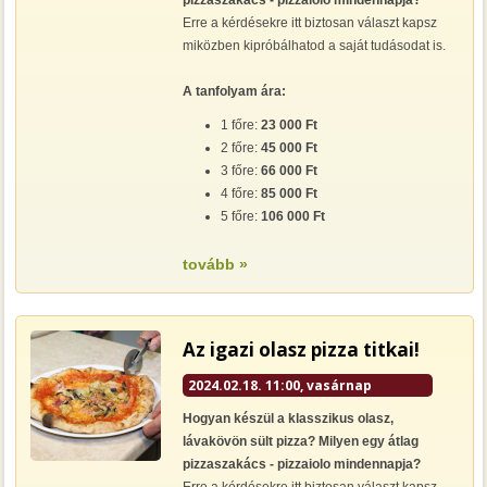
pizzaszakács - pizzaiolo mindennapja?
Erre a kérdésekre itt biztosan választ kapsz
miközben kipróbálhatod a saját tudásodat is.
A tanfolyam ára:
1 főre:
23 000 Ft
2 főre:
45 000 Ft
3 főre:
66 000 Ft
4 főre:
85 000 Ft
5 főre:
106 000 Ft
tovább »
Az igazi olasz pizza titkai!
2024.02.18. 11:00, vasárnap
Hogyan készül a klasszikus olasz,
lávakövön sült pizza? Milyen egy átlag
pizzaszakács - pizzaiolo mindennapja?