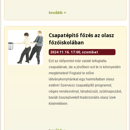
tovább »
Csapatépítő főzés az olasz
főzőiskolában
2024.11.16. 17:00, szombat
Ezt az időpontot már valaki lefoglalta
csapatának, de a jövőben ezt te is könnyedén
megteheted! Foglald le előre
látványkonyhánkat egy hamisítatlan olasz
estére! Szervezz csapatépítő programot,
céges rendezvényt, lánybúcsút, szülinapozást,
baráti összejövetelt tradicionális olasz ízek
kíséretében.