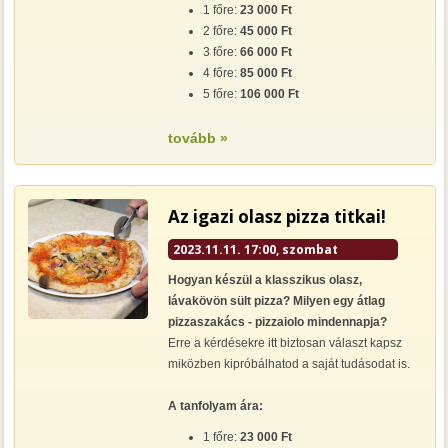
1 főre:
23 000 Ft
2 főre:
45 000 Ft
3 főre:
66 000 Ft
4 főre:
85 000 Ft
5 főre:
106 000 Ft
tovább »
Az igazi olasz pizza titkai!
2023.11.11. 17:00, szombat
Hogyan készül a klasszikus olasz,
lávakövön sült pizza? Milyen egy átlag
pizzaszakács - pizzaiolo mindennapja?
Erre a kérdésekre itt biztosan választ kapsz
miközben kipróbálhatod a saját tudásodat is.
A tanfolyam ára:
1 főre:
23 000 Ft