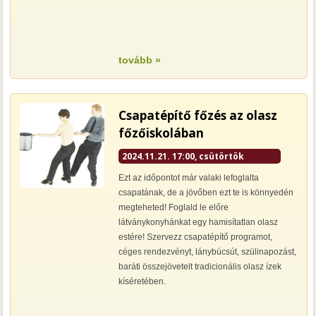
tovább »
Csapatépítő főzés az olasz
főzőiskolában
2024.11.21. 17:00, csütörtök
Ezt az időpontot már valaki lefoglalta
csapatának, de a jövőben ezt te is könnyedén
megteheted! Foglald le előre
látványkonyhánkat egy hamisítatlan olasz
estére! Szervezz csapatépítő programot,
céges rendezvényt, lánybúcsút, szülinapozást,
baráti összejövetelt tradicionális olasz ízek
kíséretében.