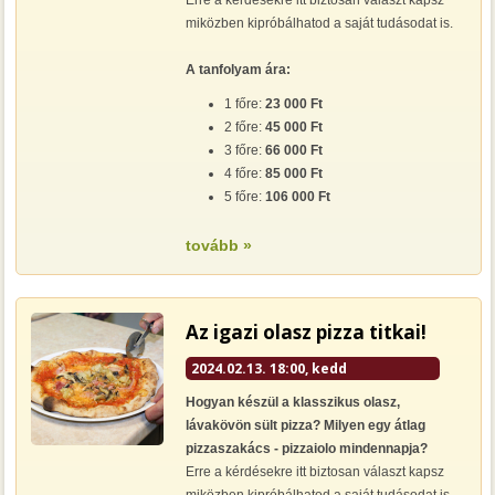
Erre a kérdésekre itt biztosan választ kapsz
miközben kipróbálhatod a saját tudásodat is.
A tanfolyam ára:
1 főre:
23 000 Ft
2 főre:
45 000 Ft
3 főre:
66 000 Ft
4 főre:
85 000 Ft
5 főre:
106 000 Ft
tovább »
Az igazi olasz pizza titkai!
2024.02.13. 18:00, kedd
Hogyan készül a klasszikus olasz,
lávakövön sült pizza? Milyen egy átlag
pizzaszakács - pizzaiolo mindennapja?
Erre a kérdésekre itt biztosan választ kapsz