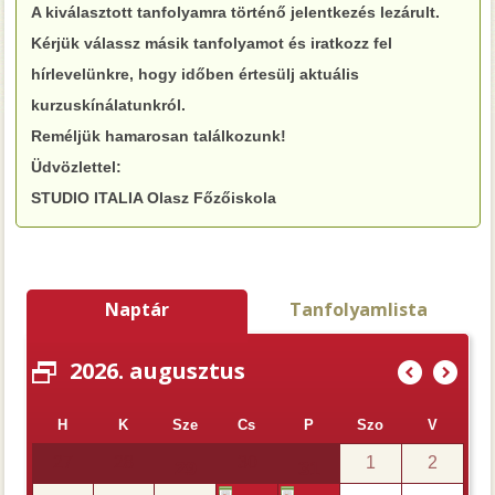
A kiválasztott tanfolyamra történő jelentkezés lezárult.
Kérjük válassz másik tanfolyamot és iratkozz fel
hírlevelünkre, hogy időben értesülj aktuális
kurzuskínálatunkról.
Reméljük hamarosan találkozunk!
Üdvözlettel:
STUDIO ITALIA Olasz Főzőiskola
Naptár
Tanfolyamlista
2026. augusztus
(
)
H
K
Sze
Cs
P
Szo
V
27
28
30
1
2
29
31