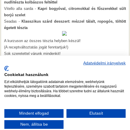
nudlitészta kolbászos feltéttel
Vitello alla sarda -
Kapri bogyóval, citromokkal és fűszerekkel sült
borjú szelet
Seadas -
Klasszikus szárd desszert: mézzel tálalt, ropogós, töltött
égetett tészta
A kurzuson az összes tészta helyben készül!
(A receptváltoztatás jogát fenntartjuk!)
Sok szeretettel várunk mindenkit!
Adatvédelmi irányelvek
Cookiekat használunk
Ezt elküldhetjük látogatóink adatainak elemzésére, webhelyünk
CSAPATÉPÍTŐ FŐZÉS
A FŐZŐISKOLA TANÁRAI
fejlesztésére, személyre szabott tartalom megjelenítésére és nagyszerű
webhely-élmény biztosítására. Ha többet szeretne tudni az általunk használt
RÓLUNK
KÉPGALÉRIA
GY.I.K.
TUDNIVALÓK
cookies, nyissa meg a beállításokat.
ADATKEZELÉSI NYILATKOZAT
JOGI NYILATKOZAT
Mindent elfogad
Elutasít
ÁSZF
LAVORA CON NOI!
KAPCSOLAT
Nem, állítsa be