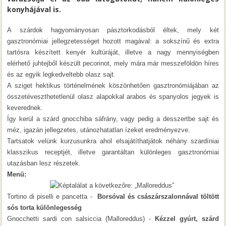
konyhájával is.
A szárdok hagyományosan pásztorkodásból éltek, mely két
gasztronómiai jellegzetességet hozott magával: a sokszínű és extra
tartósra készített kenyér kultúráját, illetve a nagy mennyiségben
elérhető juhtejből készült pecorinot, mely mára már messzeföldön híres
és az egyik legkedveltebb olasz sajt.
A sziget hektikus történelmének köszönhetően gasztronómiájában az
összetéveszthetetlenül olasz alapokkal arabos és spanyolos jegyek is
keverednek.
Így kerül a szárd gnocchiba sáfrány, vagy pedig a desszertbe sajt és
méz, igazán jellegzetes, utánozhatatlan ízeket eredményezve.
Tartsatok velünk kurzusunkra ahol elsajátíthatjátok néhány szardíniai
klasszikus receptjét, illetve garantáltan különleges gasztronómiai
utazásban lesz részetek.
Menü:
Tortino di piselli e pancetta -
Borsóval és császárszalonnával töltött
sós torta különlegesség
Gnocchetti sardi con salsiccia (Malloreddus) -
Kézzel gyúrt, szárd