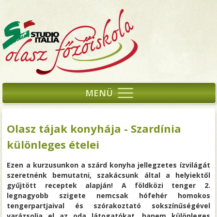
MENÜ
Olasz tájak konyhája - Szardínia
különleges ételei
Ezen a kurzusunkon a szárd konyha jellegzetes ízvilágát
szeretnénk bemutatni, szakácsunk által a helyiektől
gyűjtött receptek alapján! A földközi tenger 2.
legnagyobb szigete nemcsak hófehér homokos
tengerpartjaival és szórakoztató sokszínűségével
varázsolja el az oda látogatókat, hanem különleges