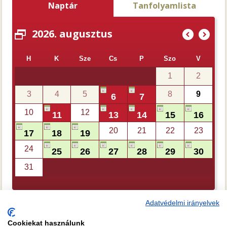
Naptár
Tanfolyamlista
2026. augusztus
(
)
H
K
Sze
Cs
P
Szo
V
27
28
30
1
2
29
31
3
4
5
8
9
6
7
10
12
11
13
14
15
16
20
21
22
23
17
18
19
24
25
26
27
28
29
30
31
1
6
2
3
4
5
Adatvédelmi irányelvek
Cookiekat használunk