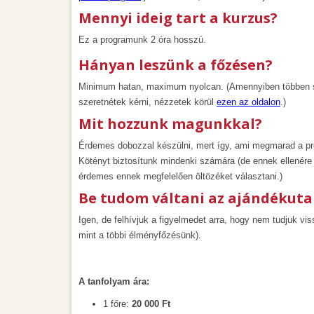
Mennyi ideig tart a kurzus?
Ez a programunk 2 óra hosszú.
Hányan leszünk a főzésen?
Minimum hatan, maximum nyolcan. (Amennyiben többen sz
szeretnétek kérni, nézzetek körül
ezen az oldalon
.)
Mit hozzunk magunkkal?
Érdemes dobozzal készülni, mert így, ami megmarad a pr
Kötényt biztosítunk mindenki számára (de ennek ellenére 
érdemes ennek megfelelően öltözéket választani.)
Be tudom váltani az ajándékuta
Igen, de felhívjuk a figyelmedet arra, hogy nem tudjuk vi
mint a többi élményfőzésünk).
A tanfolyam ára:
1 főre:
20 000 Ft