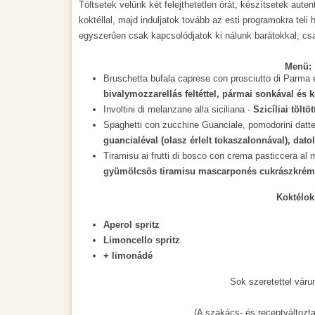
Töltsetek velünk két felejthetetlen órát, készítsetek auten
koktéllal, majd induljatok tovább az esti programokra tel
egyszerűen csak kapcsolódjatok ki nálunk barátokkal, csa
Menü:
Bruschetta bufala caprese con prosciutto di Parma 
bivalymozzarellás feltéttel, pármai sonkával és 
Involtini di melanzane alla siciliana -
Szicíliai tölt
Spaghetti con zucchine Guanciale, pomodorini datte
guancialéval (olasz érlelt tokaszalonnával), dat
Tiramisu ai frutti di bosco con crema pasticcera al
gyümölcsös tiramisu mascarponés cukrászkrém
Koktélok
Aperol spritz
Limoncello spritz
+ limonádé
Sok szeretettel váru
(A szakács- és receptváltoztat