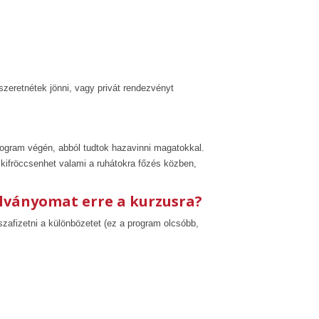
eretnétek jönni, vagy privát rendezvényt
ogram végén, abból tudtok hazavinni magatokkal.
kifröccsenhet valami a ruhátokra főzés közben,
lványomat erre a kurzusra?
sszafizetni a különbözetet (ez a program olcsóbb,