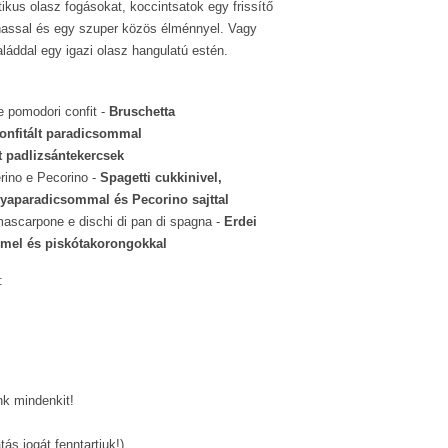
tikus olasz fogásokat, koccintsatok egy frissítő
i hassal és egy szuper közös élménnyel. Vagy
láddal egy igazi olasz hangulatú estén.
e pomodori confit -
Bruschetta
konfitált paradicsommal
ött padlizsántekercsek
rino e Pecorino -
Spagetti cukkinivel,
olyaparadicsommal és Pecorino sajttal
 mascarpone e dischi di pan di spagna -
Erdei
mel és piskótakorongokkal
:
nk mindenkit!
ás jogát fenntartjuk!)