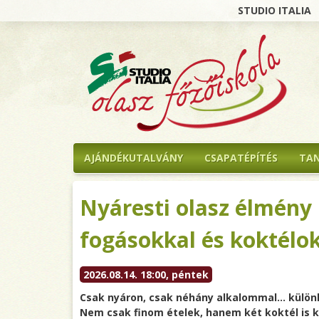
STUDIO ITALIA
AJÁNDÉKUTALVÁNY
CSAPATÉPÍTÉS
TA
Nyáresti olasz élmény G
fogásokkal és koktélo
2026.08.14. 18:00, péntek
Csak nyáron, csak néhány alkalommal... különl
Nem csak finom ételek, hanem két koktél is k