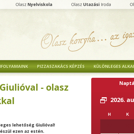
Olasz
Nyelviskola
Olasz
Utazási
Iroda
O
NFOLYAMAINK
PIZZASZAKÁCS KÉPZÉS
KÜLÖNLEGES ALK
Naptá
iulióval - olasz
kkal
2026. a
H
K
eges lehetőség Giulióval!
27
28
észül ezen az estén.