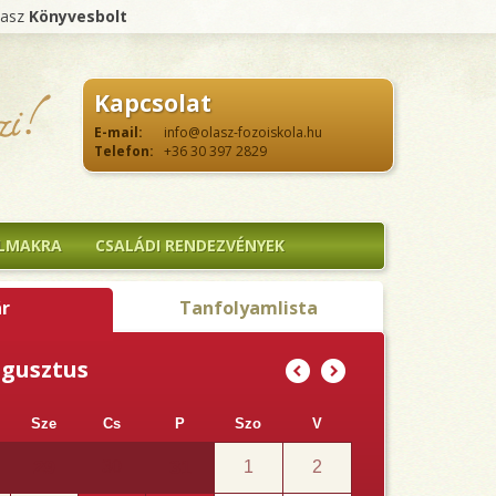
lasz
Könyvesbolt
Kapcsolat
E-mail:
info@olasz-fozoiskola.hu
Telefon:
+36 30 397 2829
ALMAKRA
CSALÁDI RENDEZVÉNYEK
r
Tanfolyamlista
ugusztus
(
)
Sze
Cs
P
Szo
V
29
31
30
1
2