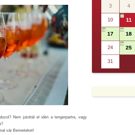
3
4
11
10
17
18
25
24
31
1
dozol? Nem jutottál el idén a tengerpartra, vagy
a?
mal vár Benneteket!