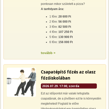
pontosan mikor született a pizza?
A tanfolyam ára:
1 főre:
28 600 Ft
2 főre:
56 000 Ft
3 főre:
82 500 Ft
4 főre:
107 250 Ft
5 főre:
130 900 Ft
6 főre:
156 000 Ft
tovább »
Csapatépítő főzés az olasz
főzőiskolában
2026.07.29. 17:00, szerda
Ezt az időpontot már valaki lefoglalta
csapatának, de a jövőben ezt te is könnyedén
megteheted! Foglald le előre
látványkonyhánkat egy hamisítatlan olasz