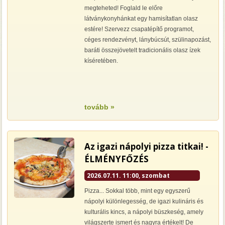
megteheted! Foglald le előre
látványkonyhánkat egy hamisítatlan olasz
estére! Szervezz csapatépítő programot,
céges rendezvényt, lánybúcsút, szülinapozást,
baráti összejövetelt tradicionális olasz ízek
kíséretében.
tovább »
Az igazi nápolyi pizza titkai! -
ÉLMÉNYFŐZÉS
2026.07.11. 11:00, szombat
Pizza... Sokkal több, mint egy egyszerű
nápolyi különlegesség, de igazi kulináris és
kulturális kincs, a nápolyi büszkeség, amely
világszerte ismert és nagyra értékelt! De