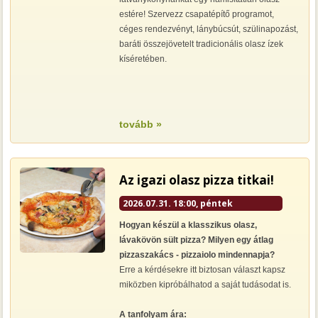
estére! Szervezz csapatépítő programot,
céges rendezvényt, lánybúcsút, szülinapozást,
baráti összejövetelt tradicionális olasz ízek
kíséretében.
tovább »
Az igazi olasz pizza titkai!
2026.07.31. 18:00, péntek
Hogyan készül a klasszikus olasz,
lávakövön sült pizza? Milyen egy átlag
pizzaszakács - pizzaiolo mindennapja?
Erre a kérdésekre itt biztosan választ kapsz
miközben kipróbálhatod a saját tudásodat is.
A tanfolyam ára: