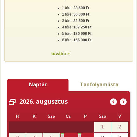
1 főre:
28 600 Ft
2 főre:
56 000 Ft
3 főre:
82 500 Ft
4 főre:
107 250 Ft
5 főre:
130 900 Ft
6 főre:
156 000 Ft
tovább »
Naptár
Tanfolyamlista
2026. augusztus
(
)
H
K
Sze
Cs
P
Szo
V
27
28
30
1
2
29
31