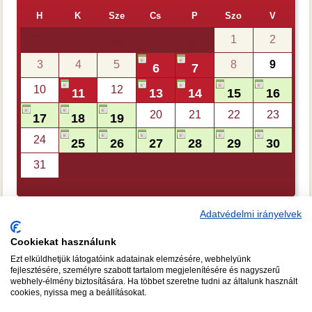
H
K
Sze
Cs
P
Szo
V
27
28
30
1
2
29
31
3
4
5
8
9
6
7
10
12
11
13
14
15
16
20
21
22
23
17
18
19
24
25
26
27
28
29
30
31
1
6
2
3
4
5
Adatvédelmi irányelvek
Cookiekat használunk
Ezt elküldhetjük látogatóink adatainak elemzésére, webhelyünk
CSAPATÉPÍTŐ FŐZÉS
A FŐZŐISKOLA TANÁRAI
fejlesztésére, személyre szabott tartalom megjelenítésére és nagyszerű
webhely-élmény biztosítására. Ha többet szeretne tudni az általunk használt
RÓLUNK
KÉPGALÉRIA
GY.I.K.
TUDNIVALÓK
cookies, nyissa meg a beállításokat.