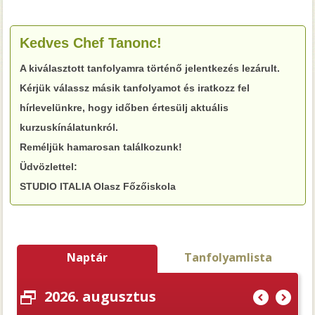
Kedves Chef Tanonc!
A kiválasztott tanfolyamra történő jelentkezés lezárult.
Kérjük válassz másik tanfolyamot és iratkozz fel
hírlevelünkre, hogy időben értesülj aktuális
kurzuskínálatunkról.
Reméljük hamarosan találkozunk!
Üdvözlettel:
STUDIO ITALIA Olasz Főzőiskola
Naptár
Tanfolyamlista
2026. augusztus
(
)