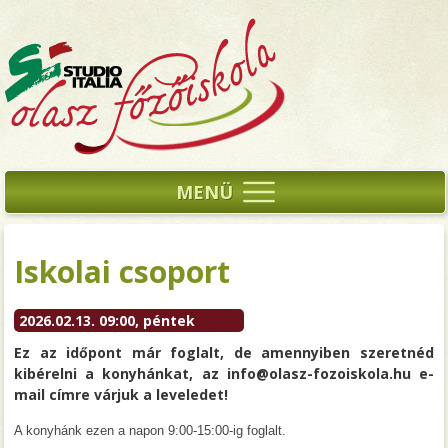
MENÜ
Iskolai csoport
2026.02.13. 09:00, péntek
Ez az időpont már foglalt, de amennyiben szeretnéd
kibérelni a konyhánkat, az info@olasz-fozoiskola.hu e-
mail címre várjuk a leveledet!
A konyhánk ezen a napon 9:00-15:00-ig foglalt.