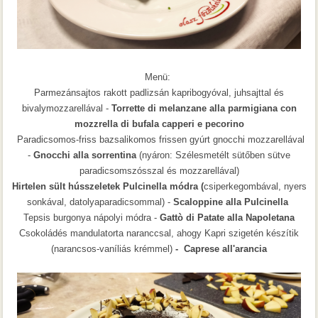
Menü:
Parmezánsajtos rakott padlizsán kapribogyóval, juhsajttal és
bivalymozzarellával -
Torrette di melanzane alla parmigiana con
mozzrella di bufala capperi e pecorino
Paradicsomos-friss bazsalikomos frissen gyúrt gnocchi mozzarellával
-
Gnocchi alla sorrentina
(nyáron: Szélesmetélt sütőben sütve
paradicsomszósszal és mozzarellával)
Hirtelen sült hússzeletek Pulcinella módra (
csiperkegombával, nyers
sonkával, datolyaparadicsommal) -
Scaloppine alla Pulcinella
Tepsis burgonya nápolyi módra -
Gattò di Patate alla Napoletana
Csokoládés mandulatorta naranccsal, ahogy Kapri szigetén készítik
(narancsos-vaníliás krémmel)
- Caprese all'arancia