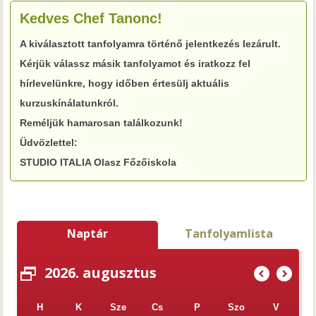
Kedves Chef Tanonc!
A kiválasztott tanfolyamra történő jelentkezés lezárult.
Kérjük válassz másik tanfolyamot és iratkozz fel
hírlevelünkre, hogy időben értesülj aktuális
kurzuskínálatunkról.
Reméljük hamarosan találkozunk!
Üdvözlettel:
STUDIO ITALIA Olasz Főzőiskola
Naptár
Tanfolyamlista
2026. augusztus
(
)
H
K
Sze
Cs
P
Szo
V