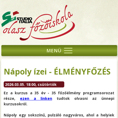
MENÜ
Nápoly ízei - ÉLMÉNYFŐZÉS
2026.03.05. 18:00, csütörtök
Ez a kurzus a 35 év - 35 főzőélmény programsorozat
része,
ezen a linken
tudtok olvasni az ünnepi
kurzusokról.
Nápoly egy sokszínű, pulzáló nagyváros, ahol a helyiek