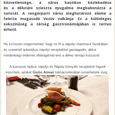
közvetlensége, a város kaotikus közlekedése
és a délutáni szieszta nyugalma megbabonázza a
turistát. A tengerparti város meghatározó eleme a
felette magasodó Vezúv vulkánja. Ez a különleges
sokszínűség a térség gasztronómiájában is tetten
érhető.
Ha szívesen megismernéd, hogy mi fő a nápolyi mamma-k fazekában
és szeretnél autentikus nápolyi receptekkel gazdagodni, akkor
mindenképp érdemes ellátogatnod erre a délies témájú kurzusra!
A kurzuson tipikus nápolyi és Nápoly környéki recepteket fogunk
készíteni, amiket
Giulio Armari
tolmácsolásában ismerhetünk meg.