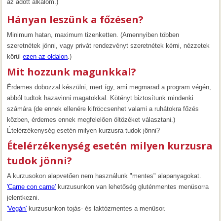
az adott alkalom.)
Hányan leszünk a főzésen?
Minimum hatan, maximum tizenketten. (Amennyiben többen
szeretnétek jönni, vagy privát rendezvényt szeretnétek kérni, nézzetek
körül
ezen az oldalon
.)
Mit hozzunk magunkkal?
Érdemes dobozzal készülni, mert így, ami megmarad a program végén,
abból tudtok hazavinni magatokkal. Kötényt biztosítunk mindenki
számára (de ennek ellenére kifröccsenhet valami a ruhátokra főzés
közben, érdemes ennek megfelelően öltözéket választani.)
Ételérzékenység esetén milyen kurzusra tudok jönni?
Ételérzékenység esetén milyen kurzusra
tudok jönni?
A kurzusokon alapvetően nem használunk "mentes" alapanyagokat.
'Carne con carne'
kurzusunkon van lehetőség gluténmentes menüsorra
jelentkezni.
'Vegán'
kurzusunkon tojás- és laktózmentes a menüsor.