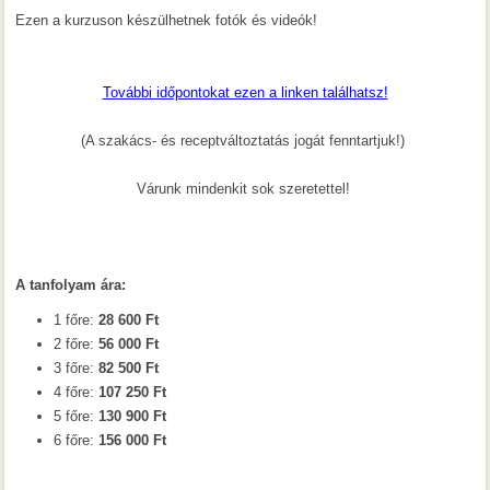
Ezen a kurzuson készülhetnek fotók és videók!
További időpontokat ezen a linken találhatsz!
(A szakács- és receptváltoztatás jogát fenntartjuk!)
Várunk mindenkit sok szeretettel!
A tanfolyam ára:
1 főre:
28 600 Ft
2 főre:
56 000 Ft
3 főre:
82 500 Ft
4 főre:
107 250 Ft
5 főre:
130 900 Ft
6 főre:
156 000 Ft