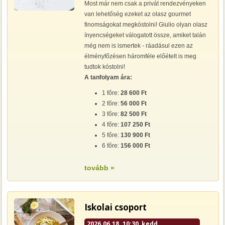
Most már nem csak a privát rendezvényeken
van lehetőség ezeket az olasz gourmet
finomságokat megkóstolni! Giulio olyan olasz
ínyencségeket válogatott össze, amiket talán
még nem is ismertek - ráadásul ezen az
élményfőzésen háromféle előételt is meg
tudtok kóstolni!
A tanfolyam ára:
1 főre:
28 600 Ft
2 főre:
56 000 Ft
3 főre:
82 500 Ft
4 főre:
107 250 Ft
5 főre:
130 900 Ft
6 főre:
156 000 Ft
tovább »
Iskolai csoport
2026.06.18. 10:30, kedd