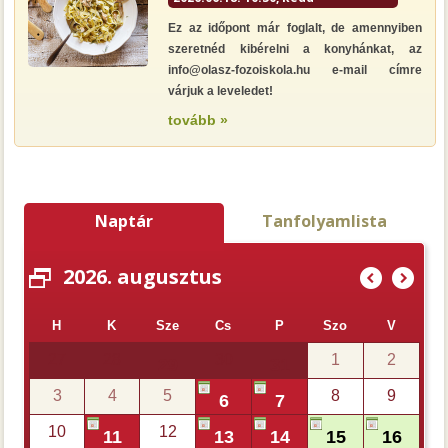
Ez az időpont már foglalt, de amennyiben
szeretnéd kibérelni a konyhánkat, az
info@olasz-fozoiskola.hu e-mail címre
várjuk a leveledet!
tovább »
Naptár
Tanfolyamlista
2026. augusztus
(
)
H
K
Sze
Cs
P
Szo
V
27
28
30
1
2
29
31
3
4
5
8
9
6
7
10
12
11
13
14
15
16