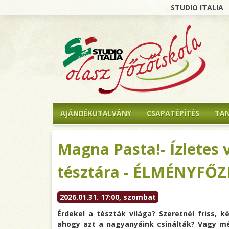
STUDIO ITALIA
AJÁNDÉKUTALVÁNY
CSAPATÉPÍTÉS
TA
Magna Pasta!- Ízletes v
tésztára - ÉLMÉNYFŐZ
2026.01.31. 17:00, szombat
Érdekel a tészták világa? Szeretnél friss, k
ahogy azt a nagyanyáink csinálták? Vagy 