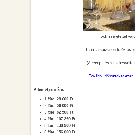
Sok szeretettel váru
Ezen a kurzuson fotók és v
(A recept- és szakácsváltozta
További időpontokat ezen a
A tanfolyam ára:
1 főre:
28 600 Ft
2 főre:
56 000 Ft
3 főre:
82 500 Ft
4 főre:
107 250 Ft
5 főre:
130 900 Ft
6 főre:
156 000 Ft