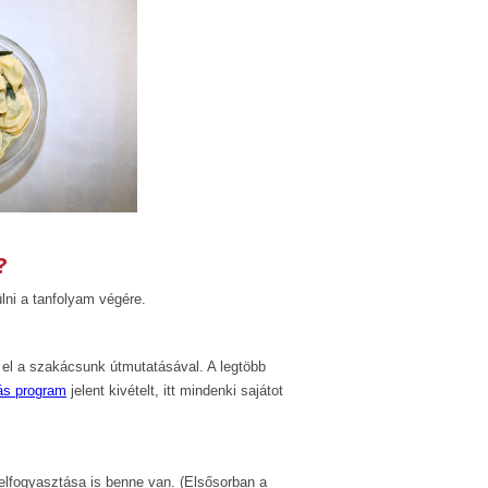
?
lni a tanfolyam végére.
el a szakácsunk útmutatásával. A legtöbb
ás program
jelent kivételt, itt mindenki sajátot
 elfogyasztása is benne van. (Elsősorban a