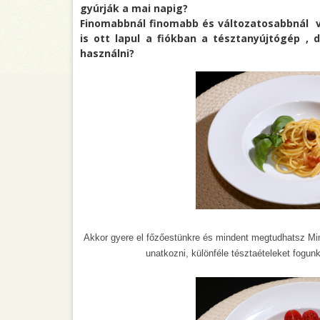
gyúrják a mai napig?
Finomabbnál finomabb és változatosabbnál v
is ott lapul a fiókban a tésztanyújtógép , 
használni?
Akkor gyere el főzőestünkre és mindent megtudhatsz Mi
unatkozni, különféle tésztaételeket fogun