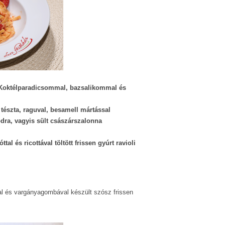
Koktélparadicsommal, bazsalikommal és
 tészta, raguval, besamell mártással
dra, vagyis sült császárszalonna
ttal és ricottával töltött frissen gyúrt ravioli
al és vargányagombával készült szósz frissen