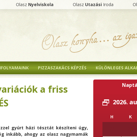
Olasz
Nyelviskola
Olasz
Utazási
Iroda
O
NFOLYAMAINK
PIZZASZAKÁCS KÉPZÉS
KÜLÖNLEGES ALK
Naptá
ariációk a friss
ÉS
2026. a
H
K
ézzel gyúrt házi tésztát készíteni úgy,
27
28
még inkább, ahogy az olasz nagymamák