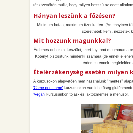
résztvevőkön múlik, hogy milyen hosszú az adott alkalom
Hányan leszünk a főzésen?
Minimum hatan, maximum tizenketten. (Amennyiben több
szeretnétek kérni, nézzetek 
Mit hozzunk magunkkal?
Érdemes dobozzal készülni, mert így, ami megmarad a pr
Kötényt biztosítunk mindenki számára (de ennek ellenére
érdemes ennek megfelelően ö
Ételérzékenység esetén milyen 
A kurzusokon alapvetően nem használunk "mentes" alap
'Carne con carne'
kurzusunkon van lehetőség gluténmentes
'Vegán'
kurzusunkon tojás- és laktózmentes a menüsor.