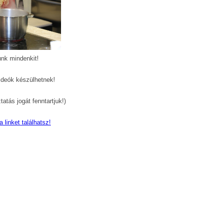
nk mindenkit!
ideók készülhetnek!
tás jogát fenntartjuk!)
 linket találhatsz!