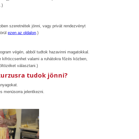
.)
en szeretnétek jönni, vagy privát rendezvényt
körül
ezen az oldalon
.)
ogram végén, abból tudtok hazavinni magatokkal.
 kifröccsenhet valami a ruhátokra főzés közben,
ltözéket választani.)
kurzusra tudok jönni?
anyagokat.
 menüsorra jelentkezni.