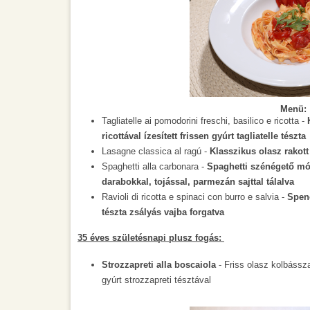
Menü:
Tagliatelle
ai pomodorini freschi, basilico e ricotta -
ricottával ízesített frissen gyúrt tagliatelle tészta
Lasagne classica al ragú -
Klasszikus olasz rakott
Spaghetti alla carbonara -
Spaghetti szénégető mó
darabokkal, tojással, parmezán sajttal tálalva
Ravioli di ricotta e spinaci con burro e salvia -
Spenó
tészta zsályás vajba forgatva
35 éves születésnapi plusz fogás:
Strozzapreti alla boscaiola
- Friss olasz kolbássz
gyúrt strozzapreti tésztával