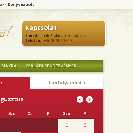
lasz
Könyvesbolt
Kapcsolat
E-mail:
info@olasz-fozoiskola.hu
Telefon:
+36 30 397 2829
ALMAKRA
CSALÁDI RENDEZVÉNYEK
r
Tanfolyamlista
ugusztus
(
)
Sze
Cs
P
Szo
V
29
31
30
1
2