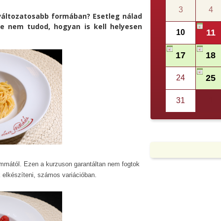
3
4
áltozatosabb formában? Esetleg nálad
de nem tudod, hogyan is kell helyesen
11
10
17
18
25
24
31
1
mmától. Ezen a kurzuson garantáltan nem fogtok
k elkészíteni, számos variációban.