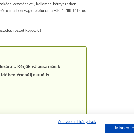
 szakács vezetésével, kellemes környezetben.
sét e-mailben
vagy telefonon a +36 1 789 1414-es
!
szélés részét képezik !
lezárult. Kérjük válassz másik
 időben értesülj aktuális
Adatvédelmi irányelvek
Mindent e
I
RÓLUNK
KÉPGALÉRIA
GY.I.K.
TUDNIVALÓK
ADATKEZE