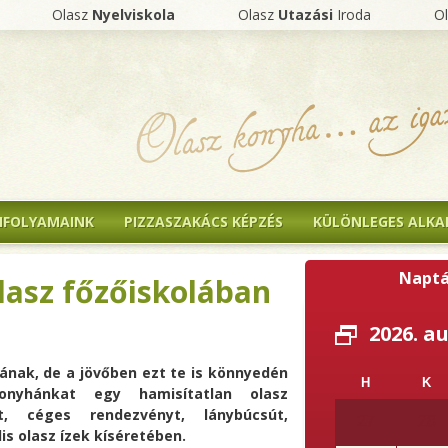
Olasz
Nyelviskola
Olasz
Utazási
Iroda
O
NFOLYAMAINK
PIZZASZAKÁCS KÉPZÉS
KÜLÖNLEGES ALK
Naptá
lasz főzőiskolában
2026. a
tának, de a jövőben ezt te is könnyedén
H
K
onyhánkat egy hamisítatlan olasz
t, céges rendezvényt, lánybúcsút,
27
28
lis olasz ízek kíséretében.