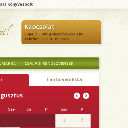
lasz
Könyvesbolt
Kapcsolat
E-mail:
info@olasz-fozoiskola.hu
Telefon:
+36 30 397 2829
ALMAKRA
CSALÁDI RENDEZVÉNYEK
r
Tanfolyamlista
ugusztus
(
)
Sze
Cs
P
Szo
V
29
31
30
1
2