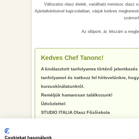
Változatos olasz ételek, variálható menüsor, olasz
Ajánlatkérésével kapcsolatban, várjuk kedves megkeresé
számon
Az időpont, ár, létszám a megbe
Kedves Chef Tanonc!
A kiválasztott tanfolyamra történő jelentkezés 
tanfolyamot és iratkozz fel hírlevelünkre, hogy
kurzuskínálatunkról.
Reméljük hamarosan találkozunk!
Üdvözlettel:
STUDIO ITALIA Olasz Főzőiskola
Cookiekat használunk
CSAPATÉPÍTŐ FŐZÉS
A FŐZŐISKOLA TANÁRA