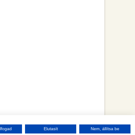
lfogad
Elutasít
Nem, állítsa be
LÉSI NYILATKOZAT
JOGI NYILATKOZAT