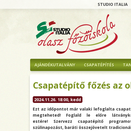
STUDIO ITALIA
AJÁNDÉKUTALVÁNY
CSAPATÉPÍTÉS
TA
Csapatépítő főzés az o
2024.11.26. 18:00, kedd
Ezt az időpontot már valaki lefoglalta csapa
megteheted! Foglald le előre látványk
estére! Szervezz csapatépítő programo
szülinapozást, baráti összejövetelt tradicioná