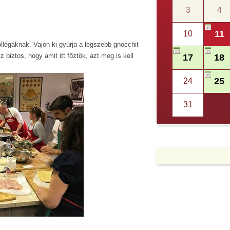
3
4
11
10
llégáknak. Vajon ki gyúrja a legszebb gnocchit
biztos, hogy amit itt főztök, azt meg is kell
17
18
25
24
31
1