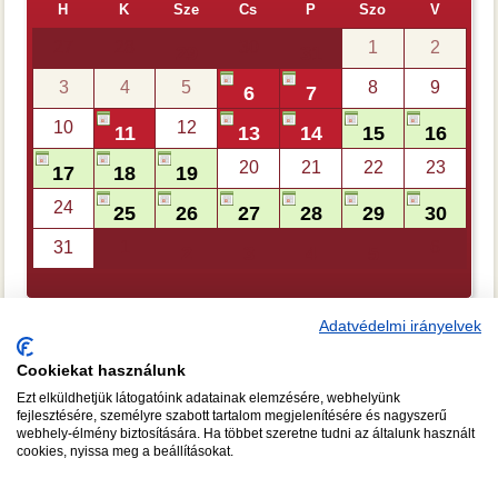
H
K
Sze
Cs
P
Szo
V
27
28
30
1
2
29
31
3
4
5
8
9
6
7
10
12
11
13
14
15
16
20
21
22
23
17
18
19
24
25
26
27
28
29
30
31
1
6
2
3
4
5
Adatvédelmi irányelvek
Cookiekat használunk
Ezt elküldhetjük látogatóink adatainak elemzésére, webhelyünk
CSAPATÉPÍTŐ FŐZÉS
A FŐZŐISKOLA TANÁRAI
fejlesztésére, személyre szabott tartalom megjelenítésére és nagyszerű
webhely-élmény biztosítására. Ha többet szeretne tudni az általunk használt
RÓLUNK
KÉPGALÉRIA
GY.I.K.
TUDNIVALÓK
cookies, nyissa meg a beállításokat.
ADATKEZELÉSI NYILATKOZAT
JOGI NYILATKOZAT