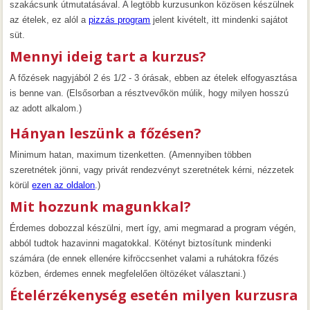
szakácsunk útmutatásával. A legtöbb kurzusunkon közösen készülnek
az ételek, ez alól a
pizzás program
jelent kivételt, itt mindenki sajátot
süt.
Mennyi ideig tart a kurzus?
A főzések nagyjából 2 és 1/2 - 3 órásak, ebben az ételek elfogyasztása
is benne van. (Elsősorban a résztvevőkön múlik, hogy milyen hosszú
az adott alkalom.)
Hányan leszünk a főzésen?
Minimum hatan, maximum tizenketten. (Amennyiben többen
szeretnétek jönni, vagy privát rendezvényt szeretnétek kérni, nézzetek
körül
ezen az oldalon
.)
Mit hozzunk magunkkal?
Érdemes dobozzal készülni, mert így, ami megmarad a program végén,
abból tudtok hazavinni magatokkal. Kötényt biztosítunk mindenki
számára (de ennek ellenére kifröccsenhet valami a ruhátokra főzés
közben, érdemes ennek megfelelően öltözéket választani.)
Ételérzékenység esetén milyen kurzusra