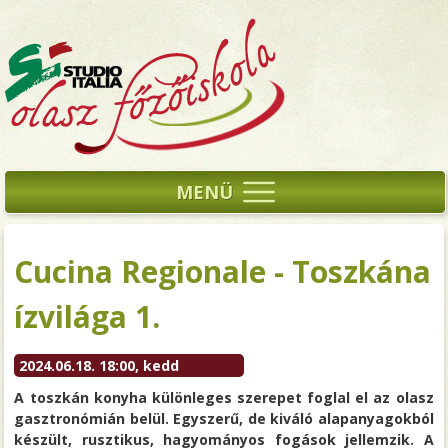
MENÜ
Cucina Regionale - Toszkána
ízvilága 1.
2024.06.18. 18:00, kedd
A toszkán konyha különleges szerepet foglal el az olasz
gasztronómián belül. Egyszerű, de kiváló alapanyagokból
készült, rusztikus, hagyományos fogások jellemzik. A