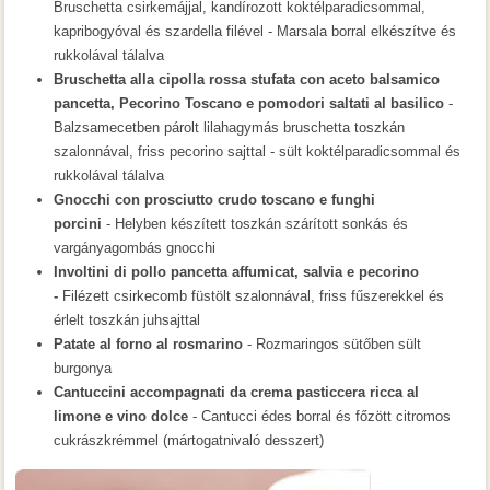
Bruschetta csirkemájjal, kandírozott koktélparadicsommal,
kapribogyóval és szardella filével - Marsala borral elkészítve és
rukkolával tálalva
Bruschetta alla cipolla rossa stufata con aceto balsamico
pancetta, Pecorino Toscano e pomodori saltati al basilico
-
Balzsamecetben párolt lilahagymás bruschetta toszkán
szalonnával, friss pecorino sajttal - sült koktélparadicsommal és
rukkolával tálalva
Gnocchi con prosciutto crudo toscano e funghi
porcini
- Helyben készített toszkán szárított sonkás és
vargányagombás gnocchi
Involtini di pollo pancetta affumicat, salvia e pecorino
-
Filézett csirkecomb füstölt szalonnával, friss fűszerekkel és
érlelt toszkán juhsajttal
Patate al forno al rosmarino
- Rozmaringos sütőben sült
burgonya
Cantuccini accompagnati da crema pasticcera ricca al
limone e vino dolce
- Cantucci édes borral és főzött citromos
cukrászkrémmel (mártogatnivaló desszert)