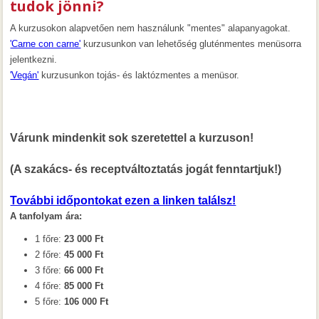
tudok jönni?
A kurzusokon alapvetően nem használunk "mentes" alapanyagokat.
'Carne con carne'
kurzusunkon van lehetőség gluténmentes menüsorra
jelentkezni.
'Vegán'
kurzusunkon tojás- és laktózmentes a menüsor.
Várunk mindenkit sok szeretettel a kurzuson!
(A szakács- és receptváltoztatás jogát fenntartjuk!)
További időpontokat ezen a linken találsz!
A tanfolyam ára:
1 főre:
23 000 Ft
2 főre:
45 000 Ft
3 főre:
66 000 Ft
4 főre:
85 000 Ft
5 főre:
106 000 Ft