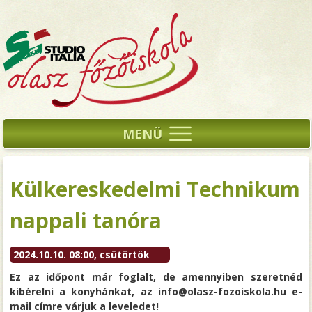
MENÜ
Külkereskedelmi Technikum
nappali tanóra
2024.10.10. 08:00, csütörtök
Ez az időpont már foglalt, de amennyiben szeretnéd
kibérelni a konyhánkat, az info@olasz-fozoiskola.hu e-
mail címre várjuk a leveledet!