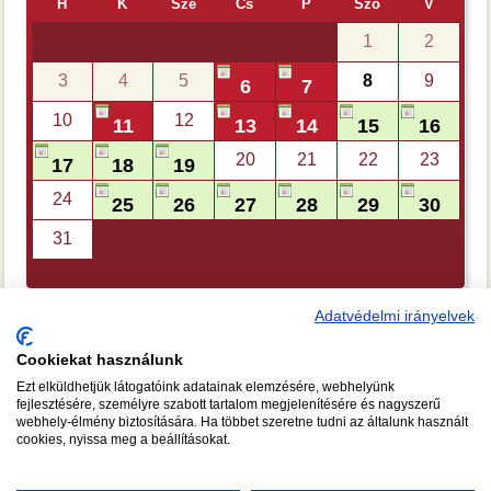
H
K
Sze
Cs
P
Szo
V
27
28
30
1
2
29
31
3
4
5
8
9
6
7
10
12
11
13
14
15
16
20
21
22
23
17
18
19
24
25
26
27
28
29
30
31
1
6
2
3
4
5
Adatvédelmi irányelvek
Cookiekat használunk
Ezt elküldhetjük látogatóink adatainak elemzésére, webhelyünk
CSAPATÉPÍTŐ FŐZÉS
A FŐZŐISKOLA TANÁRAI
fejlesztésére, személyre szabott tartalom megjelenítésére és nagyszerű
webhely-élmény biztosítására. Ha többet szeretne tudni az általunk használt
RÓLUNK
KÉPGALÉRIA
GY.I.K.
TUDNIVALÓK
cookies, nyissa meg a beállításokat.
ADATKEZELÉSI NYILATKOZAT
JOGI NYILATKOZAT