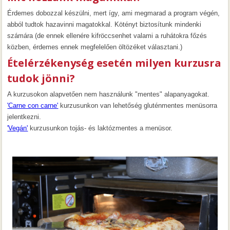
Érdemes dobozzal készülni, mert így, ami megmarad a program végén,
abból tudtok hazavinni magatokkal. Kötényt biztosítunk mindenki
számára (de ennek ellenére kifröccsenhet valami a ruhátokra főzés
közben, érdemes ennek megfelelően öltözéket választani.)
Ételérzékenység esetén milyen kurzusra
tudok jönni?
A kurzusokon alapvetően nem használunk "mentes" alapanyagokat.
'Carne con carne'
kurzusunkon van lehetőség gluténmentes menüsorra
jelentkezni.
'Vegán'
kurzusunkon tojás- és laktózmentes a menüsor.