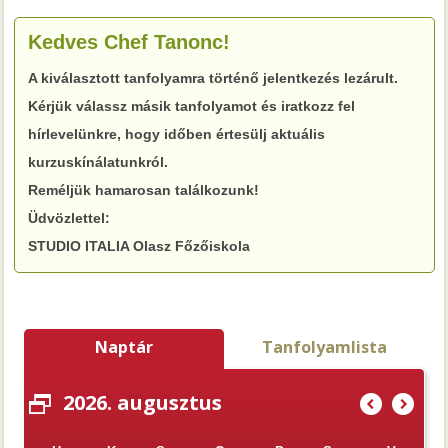
Kedves Chef Tanonc!
A kiválasztott tanfolyamra történő jelentkezés lezárult.
Kérjük válassz másik tanfolyamot és iratkozz fel
hírlevelünkre, hogy időben értesülj aktuális
kurzuskínálatunkról.
Reméljük hamarosan találkozunk!
Üdvözlettel:
STUDIO ITALIA Olasz Főzőiskola
Naptár
Tanfolyamlista
2026. augusztus
(
)