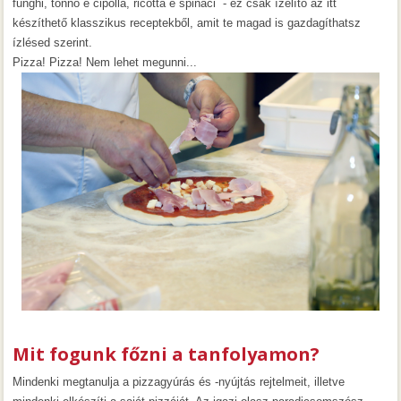
funghi, tonno e cipolla, ricotta e spinaci - ez csak ízelítő az itt
készíthető klasszikus receptekből, amit te magad is gazdagíthatsz
ízlésed szerint.
Pizza! Pizza! Nem lehet megunni...
Mit fogunk főzni a tanfolyamon?
Mindenki megtanulja a pizzagyúrás és -nyújtás rejtelmeit, illetve