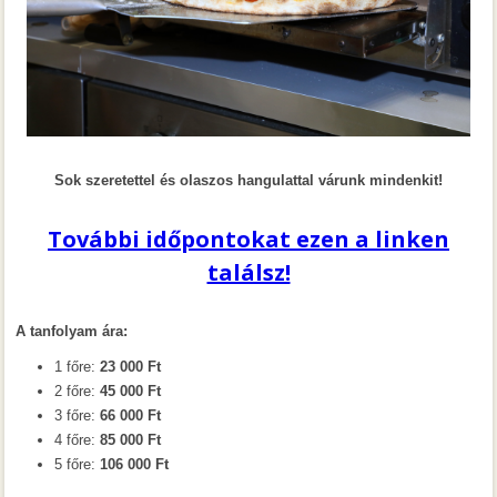
Sok szeretettel és olaszos hangulattal várunk mindenkit!
További időpontokat ezen a linken
találsz!
A tanfolyam ára:
1 főre:
23 000 Ft
2 főre:
45 000 Ft
3 főre:
66 000 Ft
4 főre:
85 000 Ft
5 főre:
106 000 Ft