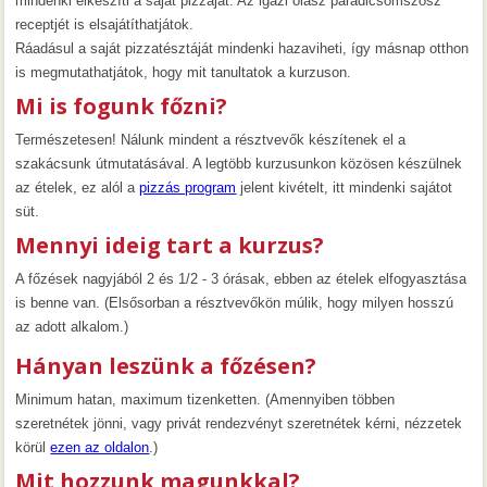
mindenki elkészíti a saját pizzáját. Az igazi olasz paradicsomszósz
receptjét is elsajátíthatjátok.
Ráadásul a saját pizzatésztáját mindenki hazaviheti, így másnap otthon
is megmutathatjátok, hogy mit tanultatok a kurzuson.
Mi is fogunk főzni?
Természetesen! Nálunk mindent a résztvevők készítenek el a
szakácsunk útmutatásával. A legtöbb kurzusunkon közösen készülnek
az ételek, ez alól a
pizzás program
jelent kivételt, itt mindenki sajátot
süt.
Mennyi ideig tart a kurzus?
A főzések nagyjából 2 és 1/2 - 3 órásak, ebben az ételek elfogyasztása
is benne van. (Elsősorban a résztvevőkön múlik, hogy milyen hosszú
az adott alkalom.)
Hányan leszünk a főzésen?
Minimum hatan, maximum tizenketten. (Amennyiben többen
szeretnétek jönni, vagy privát rendezvényt szeretnétek kérni, nézzetek
körül
ezen az oldalon
.)
Mit hozzunk magunkkal?