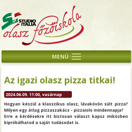
MENÜ
Az igazi olasz pizza titkai!
2024.06.09. 11:00, vasárnap
Hogyan készül a klasszikus olasz, lávakövön sült pizza?
Milyen egy átlag pizzaszakács - pizzaiolo mindennapja?
Erre a kérdésekre itt biztosan választ kapsz miközben
kipróbálhatod a saját tudásodat is.