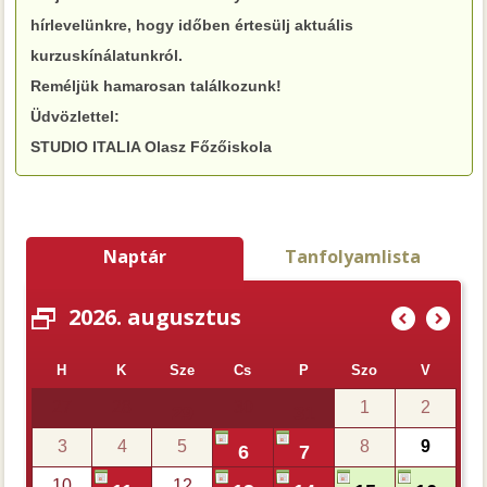
hírlevelünkre, hogy időben értesülj aktuális
kurzuskínálatunkról.
Reméljük hamarosan találkozunk!
Üdvözlettel:
STUDIO ITALIA Olasz Főzőiskola
Naptár
Tanfolyamlista
2026. augusztus
(
)
H
K
Sze
Cs
P
Szo
V
27
28
30
1
2
29
31
3
4
5
8
9
6
7
10
12