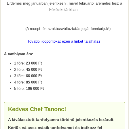
Érdemes még januárban jelentkezni, mivel februártól áremelés lesz a
Főzőiskolánkban.
(A recept- és szakácsváltoztatás jogát fenntartjuk!)
További időpontokat ezen a linket találhatsz!
A tanfolyam ára:
1 főre:
23 000 Ft
2 főre:
45 000 Ft
3 főre:
66 000 Ft
4 főre:
85 000 Ft
5 főre:
106 000 Ft
Kedves Chef Tanonc!
A kiválasztott tanfolyamra történő jelentkezés lezárult.
Kérjük válassz másik tanfolyamot és iratkozz fel