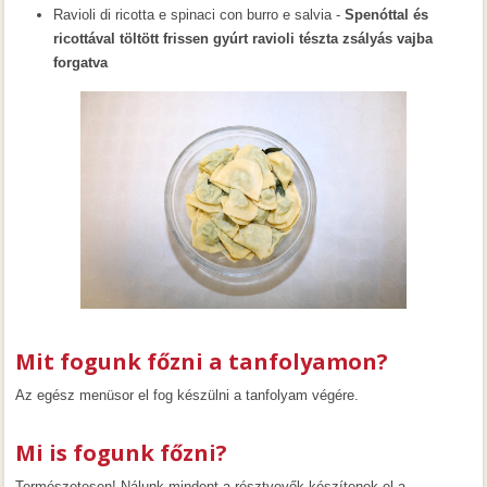
Ravioli di ricotta e spinaci con burro e salvia -
Spenóttal és
ricottával töltött frissen gyúrt ravioli tészta zsályás vajba
forgatva
Mit fogunk főzni a tanfolyamon?
Az egész menüsor el fog készülni a tanfolyam végére.
Mi is fogunk főzni?
Természetesen! Nálunk mindent a résztvevők készítenek el a