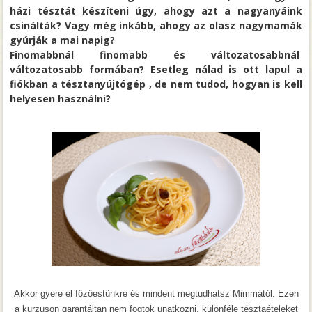
házi tésztát készíteni úgy, ahogy azt a nagyanyáink
csinálták? Vagy még inkább, ahogy az olasz nagymamák
gyúrják a mai napig?
Finomabbnál finomabb és változatosabbnál
változatosabb formában? Esetleg nálad is ott lapul a
fiókban a tésztanyújtógép , de nem tudod, hogyan is kell
helyesen használni?
Akkor gyere el főzőestünkre és mindent megtudhatsz Mimmától. Ezen
a kurzuson garantáltan nem fogtok unatkozni, különféle tésztaételeket