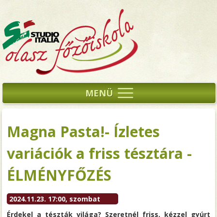
MENÜ
Magna Pasta!- Ízletes
variációk a friss tésztára -
ÉLMÉNYFŐZÉS
2024.11.23. 17:00, szombat
Érdekel a tészták világa? Szeretnél friss, kézzel gyúrt