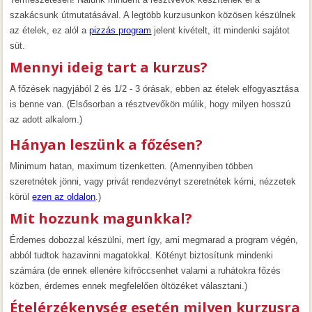
szakácsunk útmutatásával. A legtöbb kurzusunkon közösen készülnek
az ételek, ez alól a
pizzás program
jelent kivételt, itt mindenki sajátot
süt.
Mennyi ideig tart a kurzus?
A főzések nagyjából 2 és 1/2 - 3 órásak, ebben az ételek elfogyasztása
is benne van. (Elsősorban a résztvevőkön múlik, hogy milyen hosszú
az adott alkalom.)
Hányan leszünk a főzésen?
Minimum hatan, maximum tizenketten. (Amennyiben többen
szeretnétek jönni, vagy privát rendezvényt szeretnétek kérni, nézzetek
körül
ezen az oldalon
.)
Mit hozzunk magunkkal?
Érdemes dobozzal készülni, mert így, ami megmarad a program végén,
abból tudtok hazavinni magatokkal. Kötényt biztosítunk mindenki
számára (de ennek ellenére kifröccsenhet valami a ruhátokra főzés
közben, érdemes ennek megfelelően öltözéket választani.)
Ételérzékenység esetén milyen kurzusra