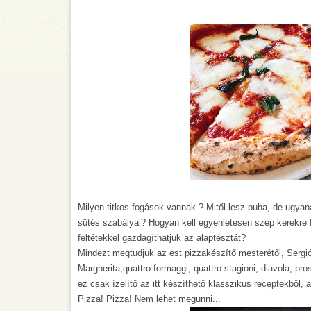
Milyen titkos fogások vannak ? Mitől lesz puha, de ugyan
sütés szabályai? Hogyan kell egyenletesen szép kerekre 
feltétekkel gazdagíthatjuk az alaptésztát?
Mindezt megtudjuk az est pizzakészítő mesterétől, Sergiót
Margherita,quattro formaggi, quattro stagioni, diavola, pros
ez csak ízelítő az itt készíthető klasszikus receptekből,
Pizza! Pizza! Nem lehet megunni...