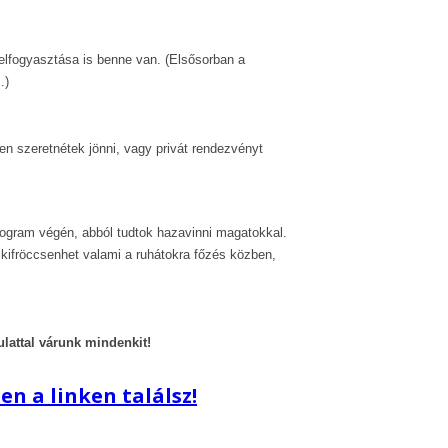
 elfogyasztása is benne van. (Elsősorban a
.)
 szeretnétek jönni, vagy privát rendezvényt
ogram végén, abból tudtok hazavinni magatokkal.
kifröccsenhet valami a ruhátokra főzés közben,
ulattal várunk mindenkit!
n a linken találsz!