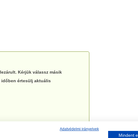
lezárult. Kérjük válassz másik
 időben értesülj aktuális
Adatvédelmi irányelvek
Mindent e