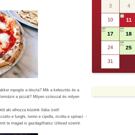
3
4
11
10
17
18
25
24
31
1
akkor ropogós a tészta? Mik a kelesztés és a
formázni a pizzát? Milyen szósszal és milyen
ól aki elhozza közénk Itália ízeit!
ciutto e funghi, tonno e cipolla, ricotta e spinaci -
 amit te magad is gazdagíthatsz ízlésed szerint.