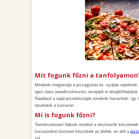
Mit fogunk főzni a tanfolyamon
Mindenki megtanulja a pizzagyúrás és -nyújtás rejtelmeit, i
igazi olasz paradicsomszósz receptjét is elsajátíthatjátok
Ráadásul a saját pizzatésztáját mindenki hazaviheti, így
tanultatok a kurzuson.
Mi is fogunk főzni?
Természetesen! Nálunk mindent a résztvevők készítenek 
kurzusunkon közösen készülnek az ételek, ez alól a
pizz
süt.