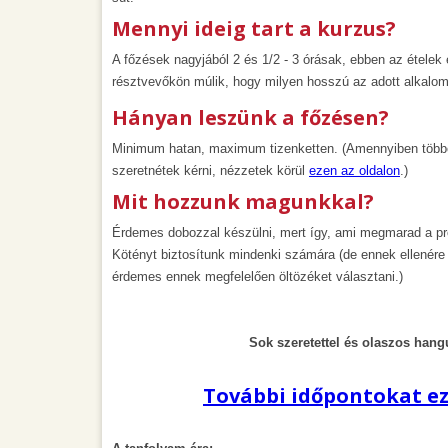
Mennyi ideig tart a kurzus?
A főzések nagyjából 2 és 1/2 - 3 órásak, ebben az ételek
résztvevőkön múlik, hogy milyen hosszú az adott alkalom
Hányan leszünk a főzésen?
Minimum hatan, maximum tizenketten. (Amennyiben többen
szeretnétek kérni, nézzetek körül
ezen az oldalon
.)
Mit hozzunk magunkkal?
Érdemes dobozzal készülni, mert így, ami megmarad a pr
Kötényt biztosítunk mindenki számára (de ennek ellenére 
érdemes ennek megfelelően öltözéket választani.)
Sok szeretettel és olaszos hang
További időpontokat eze