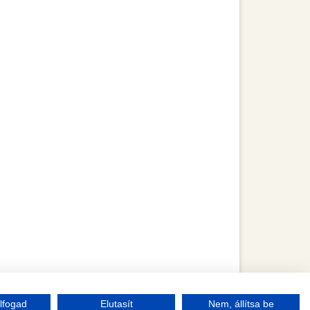
lfogad
Elutasít
Nem, állítsa be