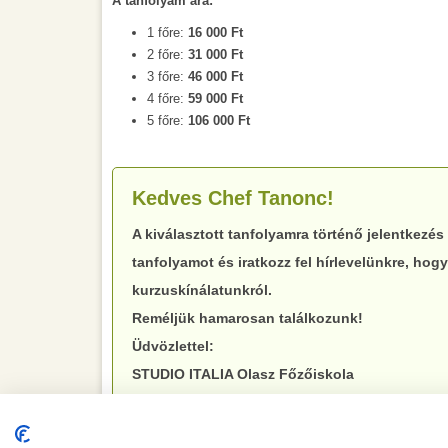
A tanfolyam ára:
1 főre:
16 000 Ft
2 főre:
31 000 Ft
3 főre:
46 000 Ft
4 főre:
59 000 Ft
5 főre:
106 000 Ft
Kedves Chef Tanonc!
A kiválasztott tanfolyamra történő jelentkezés 
tanfolyamot és iratkozz fel hírlevelünkre, hogy
kurzuskínálatunkról.
Reméljük hamarosan találkozunk!
Üdvözlettel:
STUDIO ITALIA Olasz Főzőiskola