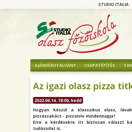
STUDIO ITALIA
AJÁNDÉKUTALVÁNY
CSAPATÉPÍTÉS
TA
Az igazi olasz pizza tit
2022.06.14. 18:00, kedd
Hogyan készül a klasszikus olasz, láva
pizzaszakács - pizzaiolo mindennapja?
Erre a kérdésekre itt biztosan választ k
tudásodat is.