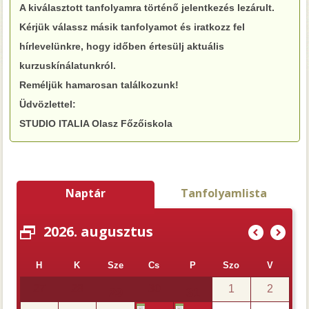
A kiválasztott tanfolyamra történő jelentkezés lezárult.
Kérjük válassz másik tanfolyamot és iratkozz fel
hírlevelünkre, hogy időben értesülj aktuális
kurzuskínálatunkról.
Reméljük hamarosan találkozunk!
Üdvözlettel:
STUDIO ITALIA Olasz Főzőiskola
Naptár
Tanfolyamlista
2026. augusztus
(
)
H
K
Sze
Cs
P
Szo
V
27
28
30
1
2
29
31