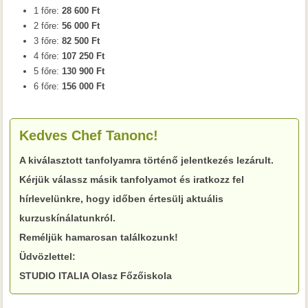
1 főre:
28 600 Ft
2 főre:
56 000 Ft
3 főre:
82 500 Ft
4 főre:
107 250 Ft
5 főre:
130 900 Ft
6 főre:
156 000 Ft
Kedves Chef Tanonc!
A kiválasztott tanfolyamra történő jelentkezés lezárult.
Kérjük válassz másik tanfolyamot és iratkozz fel
hírlevelünkre, hogy időben értesülj aktuális
kurzuskínálatunkról.
Reméljük hamarosan találkozunk!
Üdvözlettel:
STUDIO ITALIA Olasz Főzőiskola