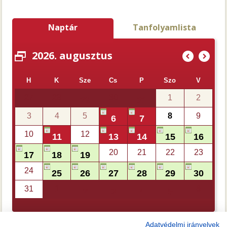
Naptár
Tanfolyamlista
2026. augusztus
(
)
H
K
Sze
Cs
P
Szo
V
27
28
30
1
2
29
31
3
4
5
8
9
6
7
10
12
11
13
14
15
16
20
21
22
23
17
18
19
24
25
26
27
28
29
30
31
1
6
2
3
4
5
Adatvédelmi irányelvek