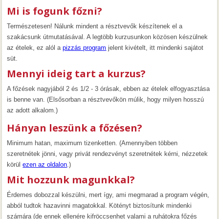
Mi is fogunk főzni?
Természetesen! Nálunk mindent a résztvevők készítenek el a
szakácsunk útmutatásával. A legtöbb kurzusunkon közösen készülnek
az ételek, ez alól a
pizzás program
jelent kivételt, itt mindenki sajátot
süt.
Mennyi ideig tart a kurzus?
A főzések nagyjából 2 és 1/2 - 3 órásak, ebben az ételek elfogyasztása
is benne van. (Elsősorban a résztvevőkön múlik, hogy milyen hosszú
az adott alkalom.)
Hányan leszünk a főzésen?
Minimum hatan, maximum tizenketten. (Amennyiben többen
szeretnétek jönni, vagy privát rendezvényt szeretnétek kérni, nézzetek
körül
ezen az oldalon
.)
Mit hozzunk magunkkal?
Érdemes dobozzal készülni, mert így, ami megmarad a program végén,
abból tudtok hazavinni magatokkal. Kötényt biztosítunk mindenki
számára (de ennek ellenére kifröccsenhet valami a ruhátokra főzés