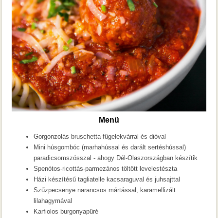
Menü
Gorgonzolás bruschetta fügelekvárral és dióval
Mini húsgombóc (marhahússal és darált sertéshússal)
paradicsomszósszal - ahogy Dél-Olaszországban készítik
Spenótos-ricottás-parmezános töltött levelestészta
Házi készítésű tagliatelle kacsaraguval és juhsajttal
Szűzpecsenye narancsos mártással, karamellizált
lilahagymával
Karfiolos burgonyapüré