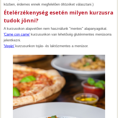
közben, érdemes ennek megfelelően öltözéket választani.)
Ételérzékenység esetén milyen kurzusra
tudok jönni?
A kurzusokon alapvetően nem használunk "mentes" alapanyagokat.
'Carne con carne'
kurzusunkon van lehetőség gluténmentes menüsorra
jelentkezni.
'Vegán'
kurzusunkon tojás- és laktózmentes a menüsor.