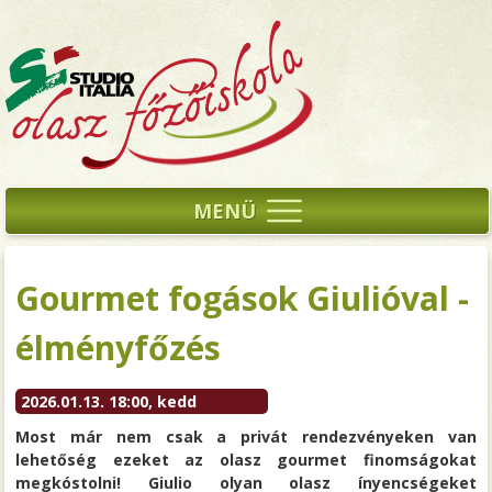
MENÜ
Gourmet fogások Giulióval -
élményfőzés
2026.01.13. 18:00, kedd
Most már nem csak a privát rendezvényeken van
lehetőség ezeket az olasz gourmet finomságokat
megkóstolni! Giulio olyan olasz ínyencségeket