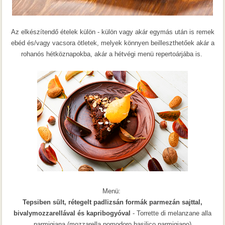
Az elkészítendő ételek külön - külön vagy akár egymás után is remek
ebéd és/vagy vacsora ötletek, melyek könnyen beilleszthetőek akár a
rohanós hétköznapokba, akár a hétvégi menü repertoárjába is.
Menü:
Tepsiben sült, rétegelt padlizsán formák
parmezán sajttal
,
bivalymozzarellával és kapribogyóval
- Torrette di melanzane alla
parmigiana (mozzarella pomodoro basilico parmigiano)