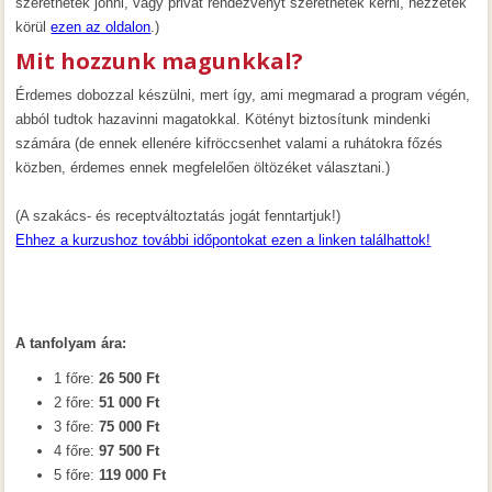
szeretnétek jönni, vagy privát rendezvényt szeretnétek kérni, nézzetek
körül
ezen az oldalon
.)
Mit hozzunk magunkkal?
Érdemes dobozzal készülni, mert így, ami megmarad a program végén,
abból tudtok hazavinni magatokkal. Kötényt biztosítunk mindenki
számára (de ennek ellenére kifröccsenhet valami a ruhátokra főzés
közben, érdemes ennek megfelelően öltözéket választani.)
(A szakács- és receptváltoztatás jogát fenntartjuk!)
Ehhez a kurzushoz további időpontokat ezen a linken találhattok!
A tanfolyam ára:
1 főre:
26 500 Ft
2 főre:
51 000 Ft
3 főre:
75 000 Ft
4 főre:
97 500 Ft
5 főre:
119 000 Ft