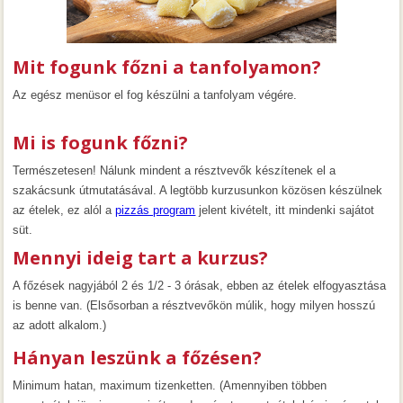
Mit fogunk főzni a tanfolyamon?
Az egész menüsor el fog készülni a tanfolyam végére.
Mi is fogunk főzni?
Természetesen! Nálunk mindent a résztvevők készítenek el a
szakácsunk útmutatásával. A legtöbb kurzusunkon közösen készülnek
az ételek, ez alól a
pizzás program
jelent kivételt, itt mindenki sajátot
süt.
Mennyi ideig tart a kurzus?
A főzések nagyjából 2 és 1/2 - 3 órásak, ebben az ételek elfogyasztása
is benne van. (Elsősorban a résztvevőkön múlik, hogy milyen hosszú
az adott alkalom.)
Hányan leszünk a főzésen?
Minimum hatan, maximum tizenketten. (Amennyiben többen