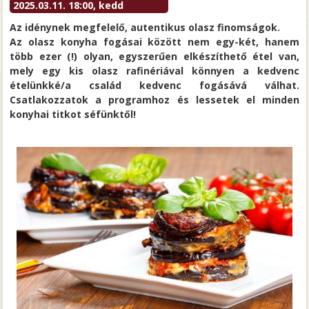
2025.03.11. 18:00, kedd
Az idénynek megfelelő, autentikus olasz finomságok.
Az olasz konyha fogásai között nem egy-két, hanem
több ezer (!) olyan, egyszerűen elkészíthető étel van,
mely egy kis olasz rafinériával könnyen a kedvenc
ételünkké/a család kedvenc fogásává válhat.
Csatlakozzatok a programhoz és lessetek el minden
konyhai titkot séfünktől!