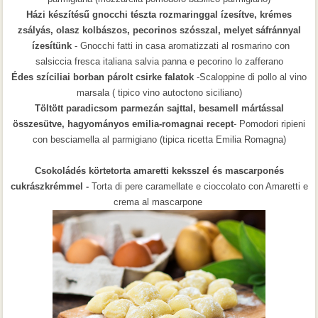
Házi készítésű gnocchi tészta rozmaringgal ízesítve, krémes
zsályás, olasz kolbászos, pecorinos szósszal, melyet sáfránnyal
ízesítünk
-
Gnocchi fatti in casa aromatizzati al
rosmarino
con
salsiccia fresca italiana salvia panna e pecorino lo zafferano
Édes szíciliai borban párolt csirke falatok
-Scaloppine di pollo al vino
marsala ( tipico vino autoctono siciliano)
Töltött paradicsom
parmezán sajttal
, besamell mártással
össz
esütve, hagyományos emilia-romagnai recept
- Pomodori ripieni
con besciamella al parmigiano (tipica ricetta Emilia Romagna)
Csokoládés körtetorta amaretti keksszel és mascarponés
cukrászkrémmel -
Torta di pere caramellate e cioccolato con Amaretti e
crema al mascarpone