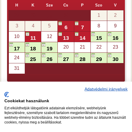
H
K
Sze
Cs
P
Szo
V
27
28
30
1
2
29
31
3
4
5
8
9
6
7
10
12
11
13
14
15
16
20
21
22
23
17
18
19
24
25
26
27
28
29
30
31
1
6
2
3
4
5
Adatvédelmi irányelvek
Cookiekat használunk
Ezt elküldhetjük látogatóink adatainak elemzésére, webhelyünk
CSAPATÉPÍTŐ FŐZÉS
A FŐZŐISKOLA TANÁRAI
fejlesztésére, személyre szabott tartalom megjelenítésére és nagyszerű
webhely-élmény biztosítására. Ha többet szeretne tudni az általunk használt
RÓLUNK
KÉPGALÉRIA
GY.I.K.
TUDNIVALÓK
cookies, nyissa meg a beállításokat.