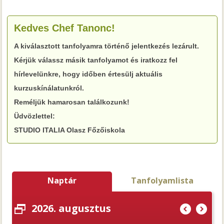
Kedves Chef Tanonc!
A kiválasztott tanfolyamra történő jelentkezés lezárult.
Kérjük válassz másik tanfolyamot és iratkozz fel
hírlevelünkre, hogy időben értesülj aktuális
kurzuskínálatunkról.
Reméljük hamarosan találkozunk!
Üdvözlettel:
STUDIO ITALIA Olasz Főzőiskola
Naptár
Tanfolyamlista
2026. augusztus
(
)