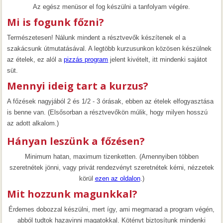
Az egész menüsor el fog készülni a tanfolyam végére.
Mi is fogunk főzni?
Természetesen! Nálunk mindent a résztvevők készítenek el a
szakácsunk útmutatásával. A legtöbb kurzusunkon közösen készülnek
az ételek, ez alól a
pizzás program
jelent kivételt, itt mindenki sajátot
süt.
Mennyi ideig tart a kurzus?
A főzések nagyjából 2 és 1/2 - 3 órásak, ebben az ételek elfogyasztása
is benne van. (Elsősorban a résztvevőkön múlik, hogy milyen hosszú
az adott alkalom.)
Hányan leszünk a főzésen?
Minimum hatan, maximum tizenketten. (Amennyiben többen
szeretnétek jönni, vagy privát rendezvényt szeretnétek kérni, nézzetek
körül
ezen az oldalon
.)
Mit hozzunk magunkkal?
Érdemes dobozzal készülni, mert így, ami megmarad a program végén,
abból tudtok hazavinni magatokkal. Kötényt biztosítunk mindenki