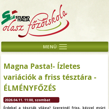
MENÜ
Magna Pasta!- Ízletes
variációk a friss tésztára -
ÉLMÉNYFŐZÉS
2026.04.11. 11:00, szombat
Érdekel a tészták világa? Szeretnél friss, kézzel gyúrt