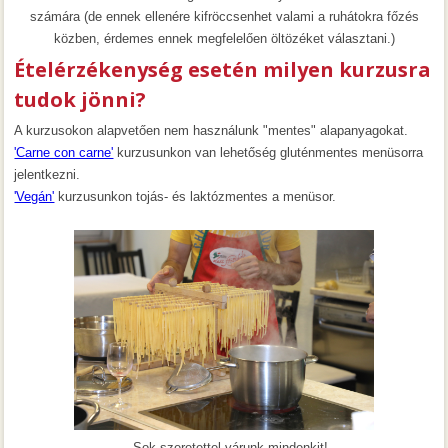
számára (de ennek ellenére kifröccsenhet valami a ruhátokra főzés
közben, érdemes ennek megfelelően öltözéket választani.)
Ételérzékenység esetén milyen kurzusra
tudok jönni?
A kurzusokon alapvetően nem használunk "mentes" alapanyagokat.
'Carne con carne'
kurzusunkon van lehetőség gluténmentes menüsorra
jelentkezni.
'Vegán'
kurzusunkon tojás- és laktózmentes a menüsor.
Sok szeretettel várunk mindenkit!