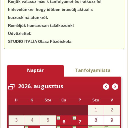
Kérjük válassz másik tanfolyamot és iratkozz fel
hírlevelünkre, hogy időben értesülj aktuális
kurzuskínálatunkról.
Reméljük hamarosan találkozunk!
Üdvözlettel:
STUDIO ITALIA Olasz Főzőiskola
Naptár
Tanfolyamlista
2026. augusztus
(
)
H
K
Sze
Cs
P
Szo
V
27
28
30
1
2
29
31
3
4
5
8
9
6
7