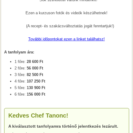
Ezen a kurzuson fotók és videók készülhetnek!
(A recept- és szakácsváltoztatás jogát fenntartjuk!)
További időpontokat ezen a linket találhatsz!
A tanfolyam ára:
1 főre:
28 600 Ft
2 főre:
56 000 Ft
3 főre:
82 500 Ft
4 főre:
107 250 Ft
5 főre:
130 900 Ft
6 főre:
156 000 Ft
Kedves Chef Tanonc!
A kiválasztott tanfolyamra történő jelentkezés lezárult.