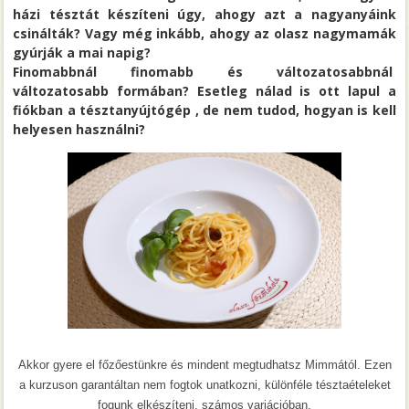
házi tésztát készíteni úgy, ahogy azt a nagyanyáink
csinálták? Vagy még inkább, ahogy az olasz nagymamák
gyúrják a mai napig?
Finomabbnál finomabb és változatosabbnál
változatosabb formában? Esetleg nálad is ott lapul a
fiókban a tésztanyújtógép , de nem tudod, hogyan is kell
helyesen használni?
Akkor gyere el főzőestünkre és mindent megtudhatsz Mimmától. Ezen
a kurzuson garantáltan nem fogtok unatkozni, különféle tésztaételeket
fogunk elkészíteni, számos variációban.