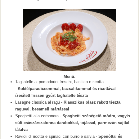
Menü:
Tagliatelle
ai pomodorini freschi, basilico e ricotta
-
Koktélparadicsommal, bazsalikommal és ricottával
ízesített frissen gyúrt tagliatelle tészta
Lasagne classica al ragú -
Klasszikus olasz rakott tészta,
raguval, besamell mártással
Spaghetti alla carbonara -
Spaghetti szénégető módra, vagyis
sült császárszalonna darabokkal, tojással, parmezán sajttal
tálalva
Ravioli di ricotta e spinaci con burro e salvia -
Spenóttal és