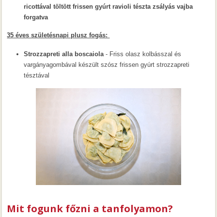
ricottával töltött frissen gyúrt ravioli tészta zsályás vajba
forgatva
35 éves születésnapi plusz fogás:
Strozzapreti alla boscaiola
- Friss olasz kolbásszal és
vargányagombával készült szósz frissen gyúrt strozzapreti
tésztával
Mit fogunk főzni a tanfolyamon?