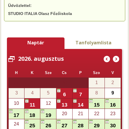
Üdvözlettel:
STUDIO ITALIA Olasz Főzőiskola
Naptár
Tanfolyamlista
2026. augusztus
(
)
H
K
Sze
Cs
P
Szo
V
27
28
30
1
2
29
31
3
4
5
8
9
6
7
10
12
11
13
14
15
16
20
21
22
23
17
18
19
24
25
26
27
28
29
30