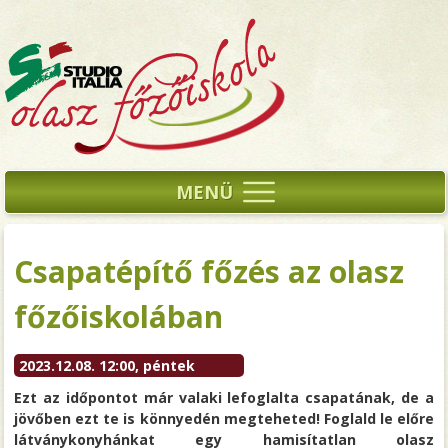
MENÜ
Csapatépítő főzés az olasz
főzőiskolában
2023.12.08. 12:00, péntek
Ezt az időpontot már valaki lefoglalta csapatának, de a
jövőben ezt te is könnyedén megteheted! Foglald le előre
látványkonyhánkat egy hamisítatlan olasz