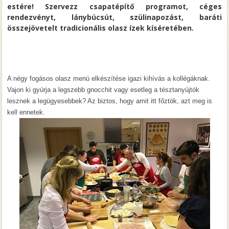
estére! Szervezz csapatépítő programot, céges
rendezvényt, lánybúcsút, szülinapozást, baráti
összejövetelt tradicionális olasz ízek kíséretében.
A négy fogásos olasz menü elkészítése igazi kihívás a kollégáknak.
Vajon ki gyúrja a legszebb gnocchit vagy esetleg a tésztanyújtók
lesznek a legügyesebbek? Az biztos, hogy amit itt főztök, azt meg is
kell ennetek.