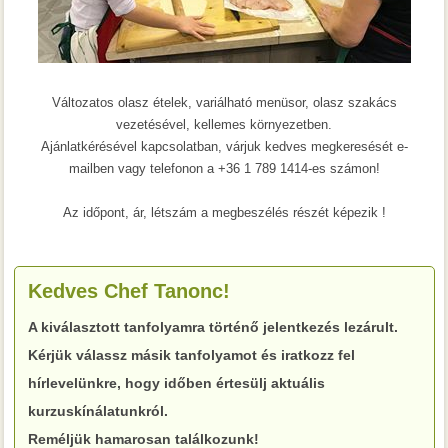
Változatos olasz ételek, variálható menüsor, olasz szakács
vezetésével, kellemes környezetben.
Ajánlatkérésével kapcsolatban, várjuk kedves megkeresését e-
mailben
vagy telefonon a +36 1 789 1414-es számon!
Az időpont, ár, létszám a megbeszélés részét képezik !
Kedves Chef Tanonc!
A kiválasztott tanfolyamra történő jelentkezés lezárult.
Kérjük válassz másik tanfolyamot és iratkozz fel
hírlevelünkre, hogy időben értesülj aktuális
kurzuskínálatunkról.
Reméljük hamarosan találkozunk!