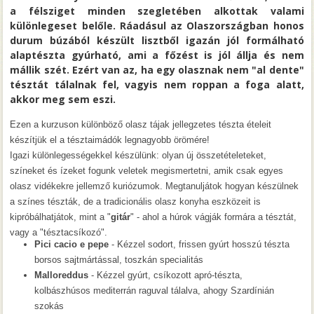
a félsziget minden szegletében alkottak valami
különlegeset belőle. Ráadásul az Olaszországban honos
durum búzából készült lisztből igazán jól formálható
alaptészta gyúrható, ami a főzést is jól állja és nem
mállik szét. Ezért van az, ha egy olasznak nem "al dente"
tésztát tálalnak fel, vagyis nem roppan a foga alatt,
akkor meg sem eszi.
Ezen a kurzuson különböző olasz tájak jellegzetes tészta ételeit
készítjük el a tésztaimádók legnagyobb örömére!
Igazi különlegességekkel készülünk: olyan új összetételeteket,
színeket és ízeket fogunk veletek megismertetni, amik csak egyes
olasz vidékekre jellemző kuriózumok. Megtanuljátok hogyan készülnek
a színes tészták, de a tradicionális olasz konyha eszközeit is
kipróbálhatjátok, mint a "
gitár
" - ahol a húrok vágják formára a tésztát,
vagy a "tésztacsíkozó".
Pici cacio e pepe
- Kézzel sodort, frissen gyúrt hosszú tészta
borsos sajtmártással, toszkán specialitás
Malloreddus
- Kézzel gyúrt, csíkozott apró-tészta,
kolbászhúsos mediterrán raguval tálalva, ahogy Szardínián
szokás