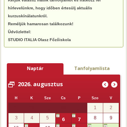
hírlevelünkre, hogy időben értesülj aktuális
kurzuskínálatunkról.
Reméljük hamarosan találkozunk!
Üdvözlettel:
STUDIO ITALIA Olasz Főzőiskola
Naptár
Tanfolyamlista
2026. augusztus
(
)
H
K
Sze
Cs
P
Szo
V
27
28
30
1
2
29
31
3
4
5
8
9
6
7