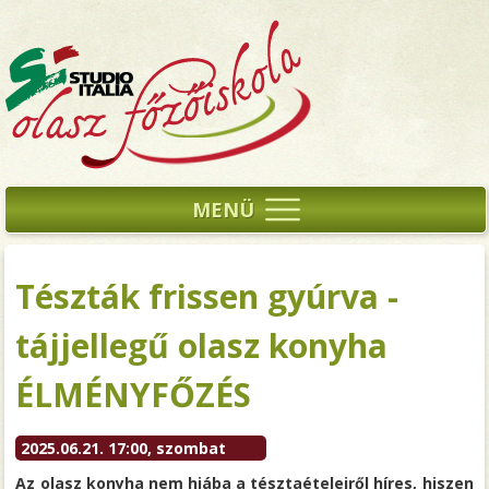
MENÜ
Tészták frissen gyúrva -
tájjellegű olasz konyha
ÉLMÉNYFŐZÉS
2025.06.21. 17:00, szombat
Az olasz konyha nem hiába a tésztaételeiről híres, hiszen