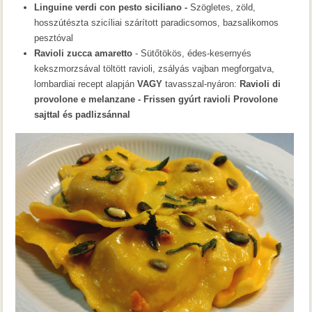
Linguine verdi con pesto siciliano -
Szögletes, zöld,
hosszútészta szicíliai szárított paradicsomos, bazsalikomos
pesztóval
Ravioli zucca amaretto
- Sütőtökös, édes-kesernyés
kekszmorzsával töltött ravioli, zsályás vajban megforgatva,
lombardiai recept alapján
VAGY
tavasszal-nyáron:
Ravioli di
provolone e melanzane - Frissen gyúrt ravioli Provolone
sajttal és padlizsánnal