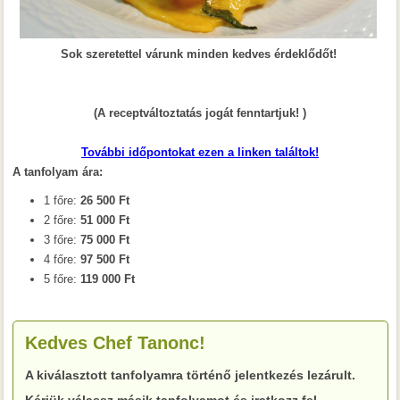
Sok szeretettel várunk minden kedves érdeklődőt!
(A receptváltoztatás jogát fenntartjuk! )
További időpontokat ezen a linken találtok!
A tanfolyam ára:
1 főre:
26 500 Ft
2 főre:
51 000 Ft
3 főre:
75 000 Ft
4 főre:
97 500 Ft
5 főre:
119 000 Ft
Kedves Chef Tanonc!
A kiválasztott tanfolyamra történő jelentkezés lezárult.
Kérjük válassz másik tanfolyamot és iratkozz fel