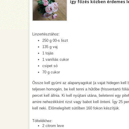
így főzés közben érdemes l
Linzertésztához:
250 g 00-s liszt
135 g vaj
1 tojás
1 vaníliás cukor
csipet só
70 g cukor
Össze kell gyúrni az alapanyagokat (a vajat hidegen kell 
teljesen homogén, be kell tenni a hűtőbe (frissentartó fó
percet kell állnia. Ki kell nyújtani utána, beletenni egy pi
amire nehezékként rizst vagy babot kell önteni. Így 25 per
kell neki. Előmelegített sütőben 160 fokon készítjük.
Töltelékhez:
2 citrom leve