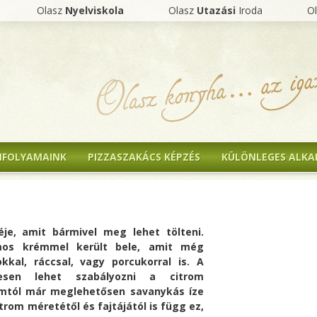
Olasz
Nyelviskola
Olasz
Utazási
Iroda
O
NFOLYAMAINK
PIZZASZAKÁCS KÉPZÉS
KÜLÖNLEGES ALK
éje, amit bármivel meg lehet tölteni.
omos krémmel került bele, amit még
kkal, ráccsal, vagy porcukorral is. A
esen lehet szabályozni a citrom
omtól már meglehetősen savanykás íze
trom méretétől és fajtájától is függ ez,