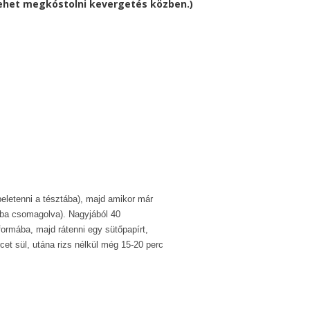
ehet megkóstolni kevergetés közben.)
beletenni a tésztába), majd amikor már
liába csomagolva). Nagyjából 40
teformába, majd rátenni egy sütőpapírt,
cet sül, utána rizs nélkül még 15-20 perc