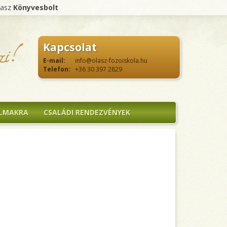
lasz
Könyvesbolt
Kapcsolat
E-mail:
info@olasz-fozoiskola.hu
Telefon:
+36 30 397 2829
ALMAKRA
CSALÁDI RENDEZVÉNYEK