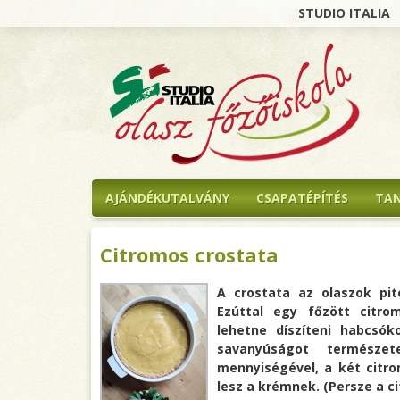
STUDIO ITALIA
AJÁNDÉKUTALVÁNY
CSAPATÉPÍTÉS
TA
Citromos crostata
A crostata az olaszok pit
Ezúttal egy főzött citr
lehetne díszíteni habcsóko
savanyúságot természet
mennyiségével, a két citr
lesz a krémnek. (Persze a ci