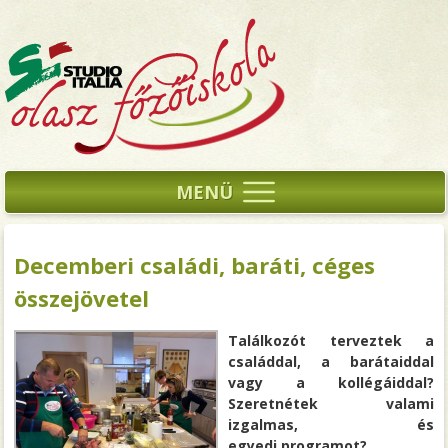
MENÜ
Decemberi családi, baráti, céges
összejövetel
Találkozót terveztek a
családdal, a barátaiddal
vagy a kollégáiddal?
Szeretnétek valami
izgalmas, és
egyedi programot?